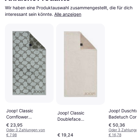
Wir haben eine Produktauswahl zusammengestellt, die für dich 
interessant sein könnte.
Alle anzeigen
Joop! Classic
Joop! Duschtu
Joop! Classic
Cornflower
Badetuch Corn
Doubleface
Badezimmerhandtuch
1611-47
€ 23,95
€ 50,36
Badezimmerhandtuch
Grün, Beige, Blau
Badezimmerha
Oder 3 Zahlungen von
Oder 3 Zahlunge
Beige, Natur, Blau,
€ 19,24
€ 7,98
€ 16,78
Blau, Grün, Me
Kupfer (100x50cm)