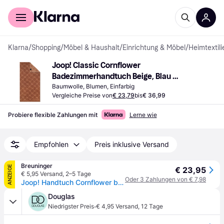
Für Shopper
Für Händler
Klarna
/
Shopping
/
Möbel & Haushalt
/
Einrichtung & Möbel
/
Heimtextili
Joop! Classic Cornflower 
Badezimmerhandtuch Beige, Blau 
(100x50cm)
Baumwolle, Blumen, Einfarbig
Vergleiche Preise von
€ 23,79
bis
€ 36,99
Probiere flexible Zahlungen mit
Lerne wie
Empfohlen
Preis inklusive Versand
Breuninger
ANZEIGE
€ 23,95
€ 5,95 Versand
,
2–5 Tage
Oder 3 Zahlungen von € 7,98
Joop! Handtuch Cornflower beige - CREME / BEIGE - 50x100
Douglas
·
Niedrigster Preis
€ 4,95 Versand
,
12 Tage