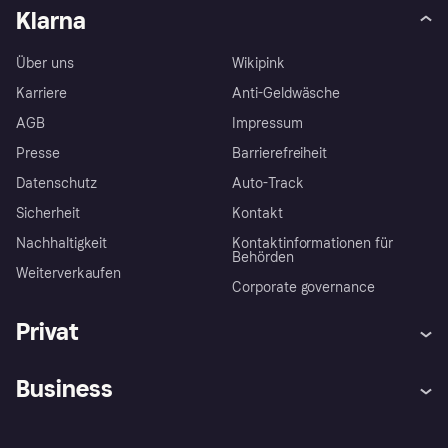
Klarna
Über uns
Wikipink
Karriere
Anti-Geldwäsche
AGB
Impressum
Presse
Barrierefreiheit
Datenschutz
Auto-Track
Sicherheit
Kontakt
Nachhaltigkeit
Kontaktinformationen für
Behörden
Weiterverkaufen
Corporate governance
Privat
Hilfe
Käuferschutzrichtlinien
Business
Einloggen
Beschwerden
Händlersupport
Entwicklerseite
Klarna App
Datenschutzeinstellungen