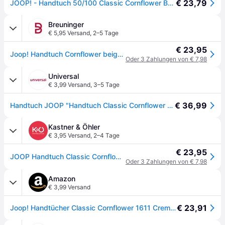
€ 23,79
JOOP! - Handtuch 50/100 Classic Cornflower Bademäntel & Handtücher 1 ct
Breuninger
€ 5,95 Versand
,
2–5 Tage
€ 23,95
Joop! Handtuch Cornflower beige - CREME / BEIGE - 50x100
Oder 3 Zahlungen von € 7,98
Universal
€ 3,99 Versand
,
3–5 Tage
€ 36,99
Handtuch JOOP "Handtuch Classic Cornflower 1er Pack", beige (creme), B:50cm, Obermaterial: 100% Baumwolle CO., Handtücher, Handtuch
Kastner & Öhler
€ 3,95 Versand
,
2–4 Tage
€ 23,95
JOOP Handtuch Classic Cornflower 50x100cm Creme creme - EG
Oder 3 Zahlungen von € 7,98
Amazon
€ 3,99 Versand
€ 23,91
Joop! Handtücher Classic Cornflower 1611 Creme - 36