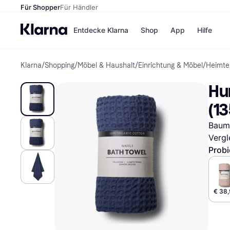
Für Shopper
Für Händler
Entdecke Klarna
Shop
App
Hilfe
Klarna
/
Shopping
/
Möbel & Haushalt
/
Einrichtung & Möbel
/
Heimtex
Zahlungsmethoden
Shops
Zahlungsmethoden
MediaM
Hu
Sofort bezahlen
H&M
Bezahle in 3
Temu
(1
Teilzahlungen
Kauflan
Bezahle in bis zu 30
Samsu
Baumw
Tagen
Vergl
Ratenzahlung
Probi
Alle Shops
€ 38,