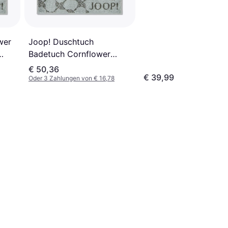
wer
Joop! Duschtuch
Badetuch Cornflower
1611-47
€ 50,36
€ 39,99
Badezimmerhandtuch
Oder 3 Zahlungen von € 16,78
Blau, Grün, Mehrfarbig
(150x80cm)