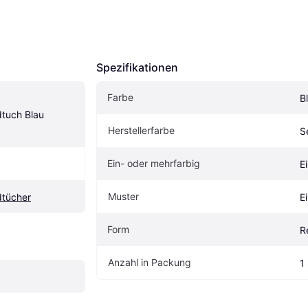
Spezifikationen
Farbe
B
uch Blau 
Herstellerfarbe
S
Ein- oder mehrfarbig
E
Muster
tücher
E
Form
R
Anzahl in Packung
1