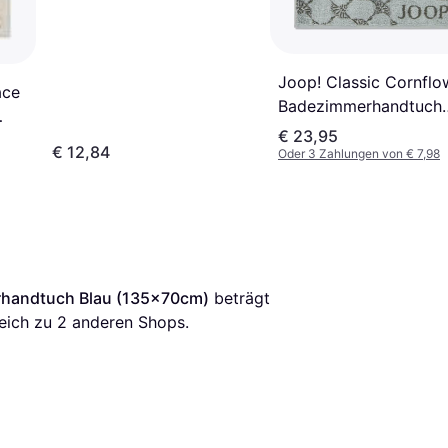
Joop! Classic Cornflo
ace
Badezimmerhandtuch
Grün, Beige, Blau
€ 23,95
fer
€ 12,84
Oder 3 Zahlungen von € 7,98
handtuch Blau (135x70cm)
 beträgt 
eich zu 
2
 anderen Shops.