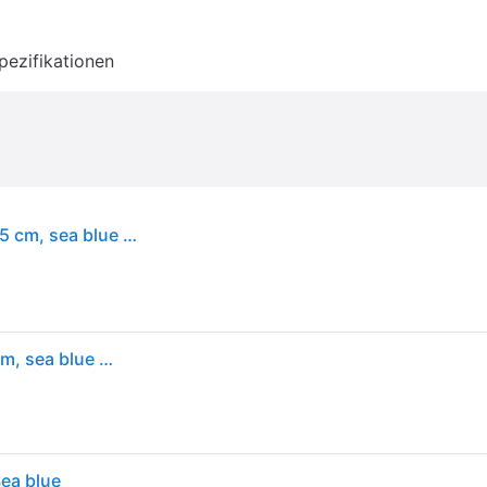
pezifikationen
Humdakin - Badetuch mit Waffelstruktur, 70 x 135 cm, sea blue - Blau
Humdakin - Badetuch mit Waffelstruktur, 70 x 135 cm, sea blue - Blau
ea blue