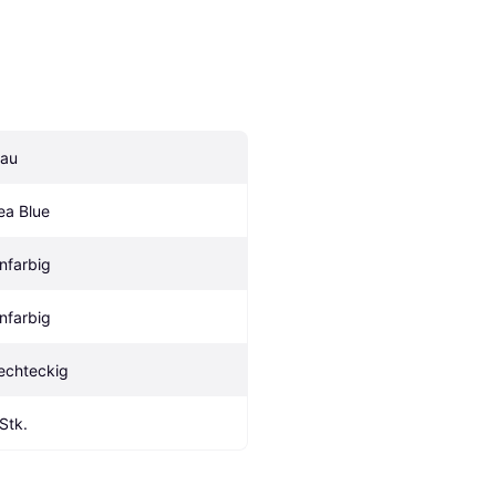
lau
ea Blue
infarbig
infarbig
echteckig
 Stk.