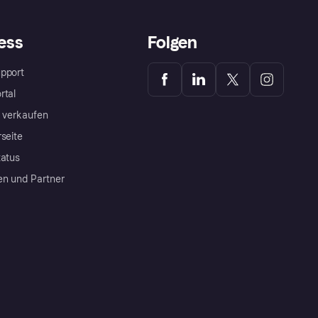
ess
Folgen
pport
rtal
a verkaufen
rseite
tatus
en und Partner