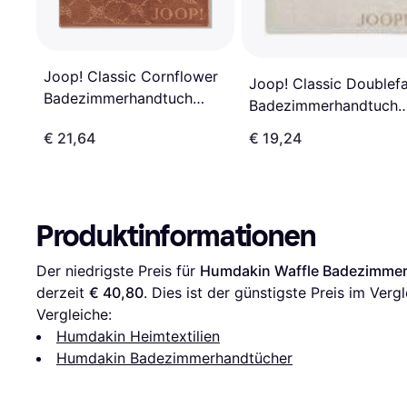
Joop! Classic Cornflower
Joop! Classic Doublef
Badezimmerhandtuch
Badezimmerhandtuch
Beige, Blau (100x50cm)
Beige, Natur, Blau, Kup
€ 21,64
€ 19,24
(100x50cm)
Produktinformationen
Der niedrigste Preis für 
Humdakin Waffle Badezimmer
derzeit 
€ 40,80
. Dies ist der günstigste Preis im Vergl
Vergleiche:
Humdakin Heimtextilien
Humdakin Badezimmerhandtücher