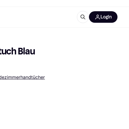
Login
Weitere Informationen
sstattung
M
Was ist Klarna?
ch Blau 
dezimmerhandtücher
tegorien