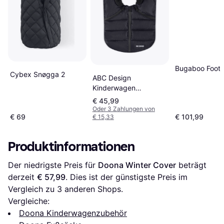
Bugaboo Footm
Cybex Snøgga 2
ABC Design
Kinderwagen
Fusssack Tulip
€ 45,99
Winterfusssack
Oder 3 Zahlungen von
€ 69
€ 101,99
€ 15,33
Produktinformationen
Der niedrigste Preis für 
Doona Winter Cover
 beträgt 
derzeit 
€ 57,99
. Dies ist der günstigste Preis im 
Vergleich zu 
3
 anderen Shops.
Vergleiche:
Doona Kinderwagenzubehör