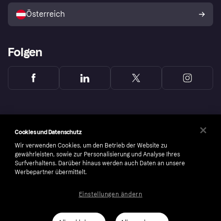
Österreich
Folgen
Cookies und Datenschutz
Wir verwenden Cookies, um den Betrieb der Website zu
gewährleisten, sowie zur Personalisierung und Analyse Ihres
Surfverhaltens. Darüber hinaus werden auch Daten an unsere
Werbepartner übermittelt.
Einstellungen ändern
Copyright © 2005-2026 Klarna Bank AB (publ). Headquarters: Stockholm, Sweden. All
rights reserved. Klarna Bank AB (publ). Sveavägen 46, 111 34 Stockholm. Organization
number: 556737-0431