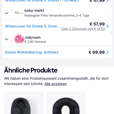
€ 57,99
Wintercover für Doona X, Doona I - schwarz
baby-markt
·
Niedrigster Preis
Versandkostenfrei
,
2–4 Tage
€ 57,99
Wintercover für Doona X, Doona I - schwarz
Oder 3 Zahlungen von € 19,33
Jollyroom
€ 5,90 Versand
€ 69,99
Doona Winterüberzug, Schwarz
Ähnliche Produkte
Wir haben eine Produktauswahl zusammengestellt, die für dich 
interessant sein könnte.
Alle anzeigen