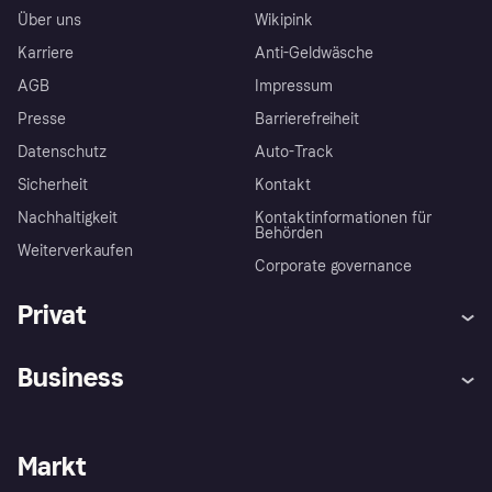
Über uns
Wikipink
Karriere
Anti-Geldwäsche
AGB
Impressum
Presse
Barrierefreiheit
Datenschutz
Auto-Track
Sicherheit
Kontakt
Nachhaltigkeit
Kontaktinformationen für
Behörden
Weiterverkaufen
Corporate governance
Privat
Hilfe
Käuferschutzrichtlinien
Business
Einloggen
Beschwerden
Händlersupport
Entwicklerseite
Klarna App
Datenschutzeinstellungen
Händlerportal
Betriebsstatus
Markt
Shops entdecken
Dein Widerrufsrecht
Mit Klarna verkaufen
Plattformen und Partner