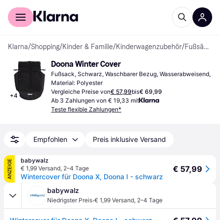
Für Shopper
Für Händler
Klarna
/
Shopping
/
Kinder & Familie
/
Kinderwagenzubehör
/
Fußsäcke
Doona Winter Cover
Fußsack, Schwarz, Waschbarer Bezug, Wasserabweisend, 
Material: Polyester
Vergleiche Preise von
€ 57,99
bis
€ 69,99
+
4
Ab 3 Zahlungen von € 19,33 mit
Teste flexible Zahlungen*
Empfohlen
Preis inklusive Versand
babywalz
ANZEIGE
€ 57,99
€ 1,99 Versand
,
2–4 Tage
Wintercover für Doona X, Doona I - schwarz
babywalz
·
Niedrigster Preis
€ 1,99 Versand
,
2–4 Tage