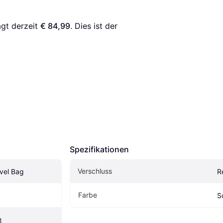
ägt derzeit 
€ 84,99
. Dies ist der 
Spezifikationen
Verschluss
avel Bag
R
Farbe
S
n