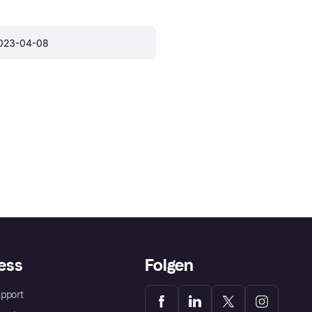
023-04-08
ess
Folgen
pport