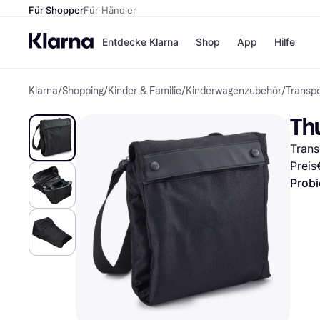
Für Shopper
Für Händler
Entdecke Klarna
Shop
App
Hilfe
Klarna
/
Shopping
/
Kinder & Familie
/
Kinderwagenzubehör
/
Transp
Zahlungsmethoden
Shops
Zahlungsmethoden
MediaM
Thu
Sofort bezahlen
H&M
Bezahle in 3
Temu
Trans
Teilzahlungen
Kauflan
Bezahle in bis zu 30
Samsu
Preis
Tagen
Probi
Ratenzahlung
Alle Shops