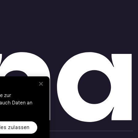
e zur
 auch Daten an
les zulassen