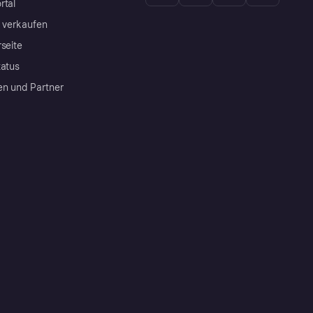
rtal
a verkaufen
rseite
tatus
en und Partner