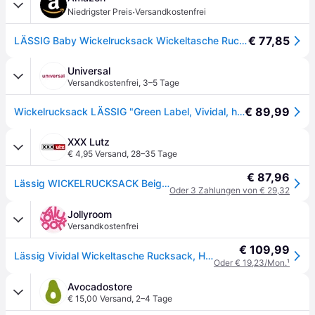
·
Niedrigster Preis
Versandkostenfrei
€ 77,85
LÄSSIG Baby Wickelrucksack Wickeltasche Rucksack mit Wickelunterlage, Kinderwagenbefestigung, Flaschenhalter nachhaltig produziert/GRE Vividal Backpack anthracite
Universal
Versandkostenfrei
,
3–5 Tage
€ 89,99
Wickelrucksack LÄSSIG "Green Label, Vividal, humus", Damen, Gr. B/H/T: 29cm x 38cm x 14cm, braun (humus), Polyester, Polyurethane, Rucksäcke Wickelrucksack, zum Teil aus recyceltem Material
XXX Lutz
€ 4,95 Versand
,
28–35 Tage
€ 87,96
Lässig WICKELRUCKSACK Beige xxxlutz.at
Oder 3 Zahlungen von € 29,32
Jollyroom
Versandkostenfrei
€ 109,99
Lässig Vividal Wickeltasche Rucksack, Humus
Oder € 19,23/Mon.
¹
Avocadostore
€ 15,00 Versand
,
2–4 Tage