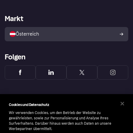
Händlersupport
Entwicklerseite
Klarna App
Datenschutzeinstellungen
Händlerportal
Betriebsstatus
Markt
Shops entdecken
Dein Widerrufsrecht
Mit Klarna verkaufen
Plattformen und Partner
Österreich
Folgen
Cookies und Datenschutz
Wir verwenden Cookies, um den Betrieb der Website zu
gewährleisten, sowie zur Personalisierung und Analyse Ihres
Surfverhaltens. Darüber hinaus werden auch Daten an unsere
Werbepartner übermittelt.