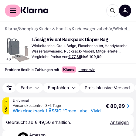
Für Shopper
Für Händler
Klarna
/
Shopping
/
Kinder & Familie
/
Kinderwagenzubehör
/
Wickeltaschen
Lässig Vividal Backpack Diaper Bag
Wickeltasche, Grau, Beige, Flaschenhalter, Handytasche, 
Wasserabweisend, Rucksack-Modell, Mitgelieferte 
Wickelunterlage, Material: Polyester, Füllung: Polyester
Vergleiche Preise von
€ 77,85
bis
€ 109,99
+
6
Probiere flexible Zahlungen mit
Lerne wie
Farbe
Empfohlen
Preis inklusive Versand
Universal
ANZEIGE
€ 89,99
Versandkostenfrei
,
3–5 Tage
Wickelrucksack LÄSSIG "Green Label, Vividal, humus", Damen, Gr. B/H/T: 29cm x 38cm x 14cm, braun (humus), Polyester, Polyurethane, Rucksäcke Wickelrucksack, zum Teil aus recyceltem Material
Gebraucht ab 
€ 49,50
 erhältlich.
Anzeigen
Amazon