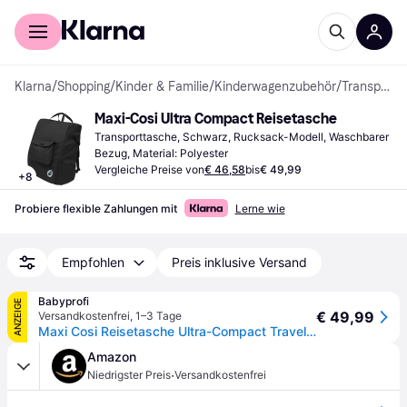
Für Shopper
Für Händler
Klarna
/
Shopping
/
Kinder & Familie
/
Kinderwagenzubehör
/
Transporttaschen
Maxi-Cosi Ultra Compact Reisetasche
Transporttasche, Schwarz, Rucksack-Modell, Waschbarer 
Bezug, Material: Polyester
Vergleiche Preise von
€ 46,58
bis
€ 49,99
+
8
Probiere flexible Zahlungen mit
Lerne wie
Empfohlen
Preis inklusive Versand
Babyprofi
ANZEIGE
€ 49,99
Versandkostenfrei
,
1–3 Tage
Maxi Cosi Reisetasche Ultra-Compact Travel Bag 2 (Black) - Schwarz
Amazon
·
Niedrigster Preis
Versandkostenfrei