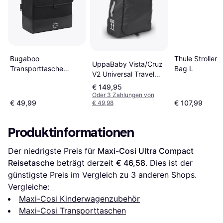
Bugaboo
Thule Stroller 
UppaBaby Vista/Cruz
Transporttasche
Bag L
V2 Universal Travel
Butterfly Schwarz
Bag
€ 149,95
Oder 3 Zahlungen von
€ 49,99
€ 107,99
€ 49,98
Produktinformationen
Der niedrigste Preis für 
Maxi-Cosi Ultra Compact 
Reisetasche
 beträgt derzeit 
€ 46,58
. Dies ist der 
günstigste Preis im Vergleich zu 
3
 anderen Shops.
Vergleiche:
Maxi-Cosi Kinderwagenzubehör
Maxi-Cosi Transporttaschen