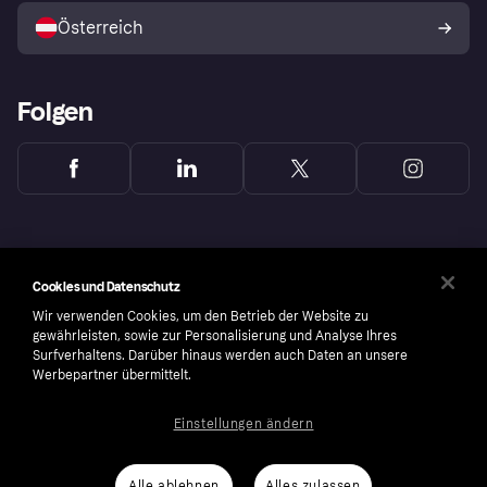
Österreich
Folgen
Cookies und Datenschutz
Wir verwenden Cookies, um den Betrieb der Website zu
gewährleisten, sowie zur Personalisierung und Analyse Ihres
Surfverhaltens. Darüber hinaus werden auch Daten an unsere
Werbepartner übermittelt.
Einstellungen ändern
Copyright © 2005-2026 Klarna Bank AB (publ). Headquarters: Stockholm, Sweden. All
rights reserved. Klarna Bank AB (publ). Sveavägen 46, 111 34 Stockholm. Organization
number: 556737-0431
Alle ablehnen
Alles zulassen