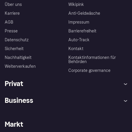
Über uns
Wikipink
Karriere
Anti-Geldwäsche
AGB
Impressum
Presse
Barrierefreiheit
Datenschutz
Auto-Track
Sicherheit
Kontakt
Nachhaltigkeit
Kontaktinformationen für
Behörden
Weiterverkaufen
Corporate governance
Privat
Hilfe
Käuferschutzrichtlinien
Business
Einloggen
Beschwerden
Händlersupport
Entwicklerseite
Klarna App
Datenschutzeinstellungen
Händlerportal
Betriebsstatus
Markt
Shops entdecken
Dein Widerrufsrecht
Mit Klarna verkaufen
Plattformen und Partner