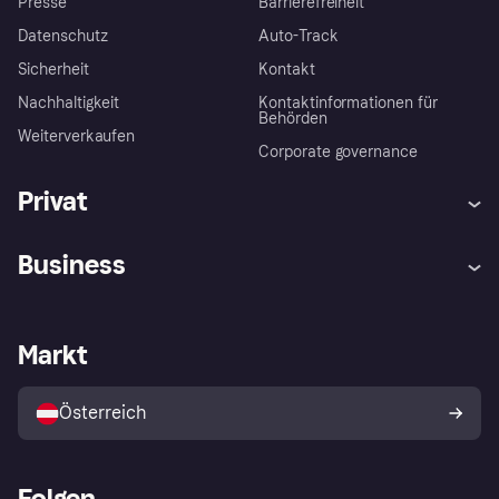
Presse
Barrierefreiheit
Datenschutz
Auto-Track
Sicherheit
Kontakt
Nachhaltigkeit
Kontaktinformationen für
Behörden
Weiterverkaufen
Corporate governance
Privat
Hilfe
Käuferschutzrichtlinien
Business
Einloggen
Beschwerden
Händlersupport
Entwicklerseite
Klarna App
Datenschutzeinstellungen
Händlerportal
Betriebsstatus
Markt
Shops entdecken
Dein Widerrufsrecht
Mit Klarna verkaufen
Plattformen und Partner
Österreich
Folgen