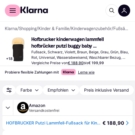
Für Shopper
Für Händler
Klarna
/
Shopping
/
Kinder & Familie
/
Kinderwagenzubehör
/
Fußsäcke
Hofbrucker kinderwagen lammfell 
hofbrücker putzi buggy baby 
kinderfußsack
Fußsack, Schwarz, Violett, Braun, Beige, Grau, Grün, Blau, 
Rot, Universal, Wasserabweisend, Waschbarer Bezug, 
+
18
Abnehmbare Abdeckung, Material: Polyester
Vergleiche Preise von
€ 188,90
bis
€ 199,99
Probiere flexible Zahlungen mit
Lerne wie
Farbe
Empfohlen
Preis inklusive Versand
Amazon
Versandkostenfrei
€ 188,90
HOFBRUCKER Putzi Lammfell-Fußsack für Kinderwagen & Buggy | Winterfußsack 90 x 34 cm | Wind- & wasserabweisend | Oberteil per Rundum-Reißverschluss abnehmbar | Made in Germany