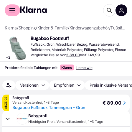
Für Shopper
Für Händler
Klarna
/
Shopping
/
Kinder & Familie
/
Kinderwagenzubehör
/
Fußsäcke
Bugaboo Footmuff
Fußsack, Grün, Waschbarer Bezug, Wasserabweisend, 
Reflektoren, Material: Polyester, Füllung: Polyester, Fleece
Vergleiche Preise von
€ 89,00
bis
€ 149,99
+
2
Probiere flexible Zahlungen mit
Lerne wie
Versionen
Empfohlen
Preis inklusive Versan
Babyprofi
ANZEIGE
€ 89,00
Versandkostenfrei
,
1–3 Tage
Bugaboo Fußsack Tannengrün - Grün
Babyprofi
·
Niedrigster Preis
Versandkostenfrei
,
1–3 Tage