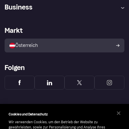
Hilfe
Käuferschutzrichtlinien
Business
Einloggen
Beschwerden
Händlersupport
Entwicklerseite
Klarna App
Datenschutzeinstellungen
Händlerportal
Betriebsstatus
Markt
Shops entdecken
Dein Widerrufsrecht
Mit Klarna verkaufen
Plattformen und Partner
Österreich
Folgen
Cookies und Datenschutz
Wir verwenden Cookies, um den Betrieb der Website zu
gewährleisten, sowie zur Personalisierung und Analyse Ihres