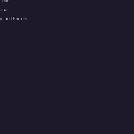
rseite
tatus
en und Partner