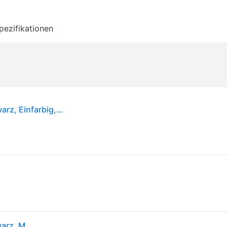
pezifikationen
Selle Royal 5310559, Fahrradsattel, Unisex, Schwarz, Einfarbig, Italien
warz, M