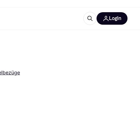
Login
Weitere Informationen
sstattung
M
Was ist Klarna?
elbezüge
tegorien