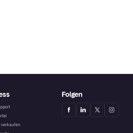
ess
Folgen
pport
rtal
a verkaufen