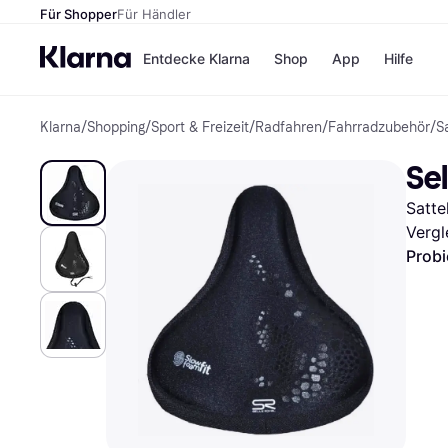
Für Shopper
Für Händler
Entdecke Klarna
Shop
App
Hilfe
Klarna
/
Shopping
/
Sport & Freizeit
/
Radfahren
/
Fahrradzubehör
/
S
Zahlungsmethoden
Shops
Zahlungsmethoden
MediaM
Sel
Sofort bezahlen
H&M
Bezahle in 3
Temu
Satte
Teilzahlungen
Kauflan
Bezahle in bis zu 30
Samsu
Vergl
Tagen
Probi
Ratenzahlung
Alle Shops