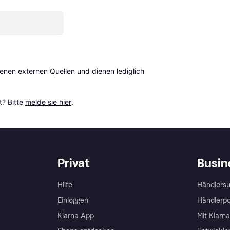
en externen Quellen und dienen lediglich 
? Bitte 
melde sie hier
.
Privat
Busin
Hilfe
Händlersu
Einloggen
Händlerpo
Klarna App
Mit Klarn