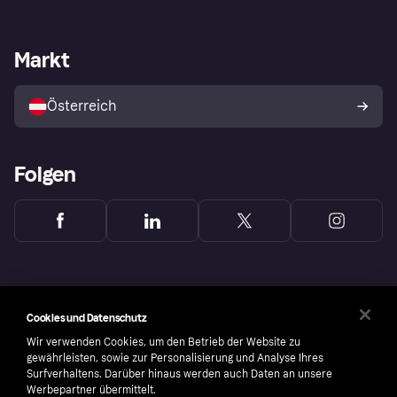
Einloggen
Beschwerden
Händlersupport
Entwicklerseite
Klarna App
Datenschutzeinstellungen
Händlerportal
Betriebsstatus
Markt
Shops entdecken
Dein Widerrufsrecht
Mit Klarna verkaufen
Plattformen und Partner
Österreich
Folgen
Cookies und Datenschutz
Wir verwenden Cookies, um den Betrieb der Website zu
gewährleisten, sowie zur Personalisierung und Analyse Ihres
Surfverhaltens. Darüber hinaus werden auch Daten an unsere
Werbepartner übermittelt.