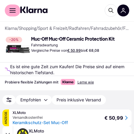
Für Shopper
Für Händler
Klarna
/
Shopping
/
Sport & Freizeit
/
Radfahren
/
Fahrradzubehör
/
Fahrradwartung
Muc-Off Muc-Off Ceramic Protection Kit
-20%
Fahrradwartung
Vergleiche Preise von
€ 50,99
bis
€ 68,08
Es ist eine gute Zeit zum Kaufen! Die Preise sind auf einem 
historischen Tiefstand.
Probiere flexible Zahlungen mit
Lerne wie
Empfohlen
Preis inklusive Versand
XLMoto
ANZEIGE
€ 50,99
Versandkostenfrei
Keramikschutz-Set Muc-Off
XLMoto