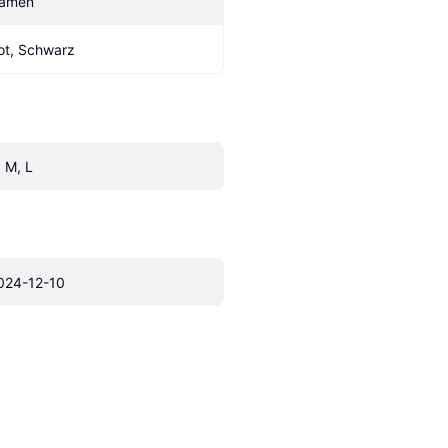
amen
ot, Schwarz
, M, L
024-12-10