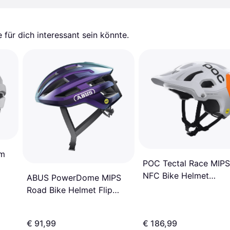
für dich interessant sein könnte.
lm
POC Tectal Race MIPS
NFC Bike Helmet
ABUS PowerDome MIPS
Hydrogen
Road Bike Helmet Flip
White/Fluorescent Or
Flop Purple
€ 91,99
€ 186,99