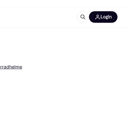
Login
Weitere Informationen
sstattung
M
Was ist Klarna?
rradhelme
tegorien