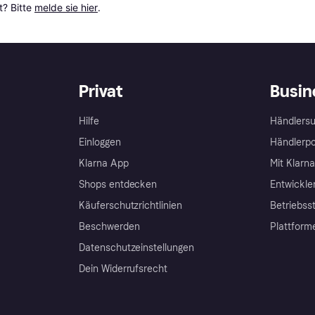
? Bitte 
melde sie hier
.
Privat
Busin
Hilfe
Händlersu
Einloggen
Händlerpo
Klarna App
Mit Klarn
Shops entdecken
Entwickle
Käuferschutzrichtlinien
Betriebss
Beschwerden
Plattform
Datenschutzeinstellungen
Dein Widerrufsrecht