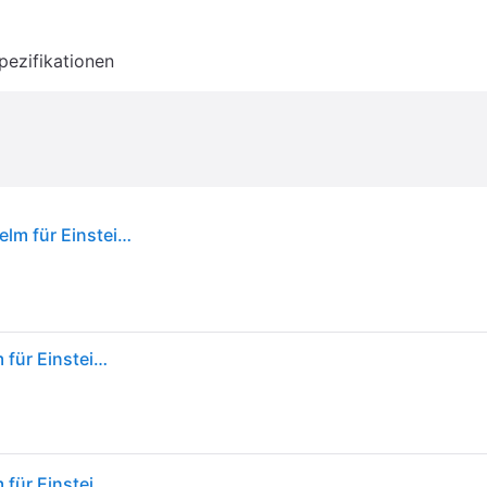
pezifikationen
ABUS Rennradhelm Macator - sportiver Fahrradhelm für Einsteiger - auch für Zopfträger/-innen - für Damen und Herren - Rot, Größe L (58-62 cm)
ABUS Rennradhelm Macator - sportiver Fahrradhelm für Einsteiger - auch für Zopfträger/-innen - für Damen und Herren - Rot, Größe S
ABUS Rennradhelm Macator - sportiver Fahrradhelm für Einsteiger - auch für Zopfträger/-innen - für Damen und Herren - Rot, Größe L (58-62 cm)