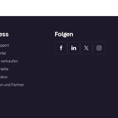
ess
Folgen
pport
rtal
a verkaufen
rseite
tatus
en und Partner