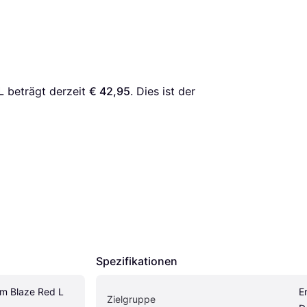
L
 beträgt derzeit 
€ 42,95
. Dies ist der 
Spezifikationen
m Blaze Red L
E
Zielgruppe