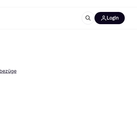
Login
Weitere Informationen
sstattung
M
Was ist Klarna?
lbezüge
tegorien