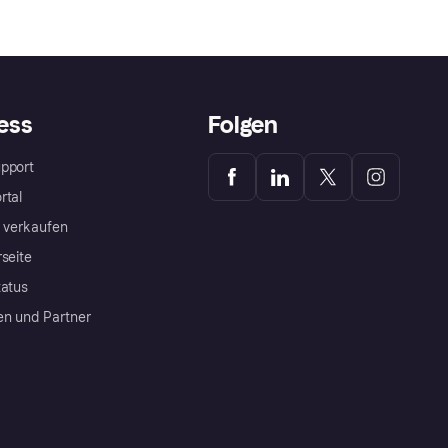
ess
Folgen
pport
rtal
a verkaufen
rseite
tatus
en und Partner