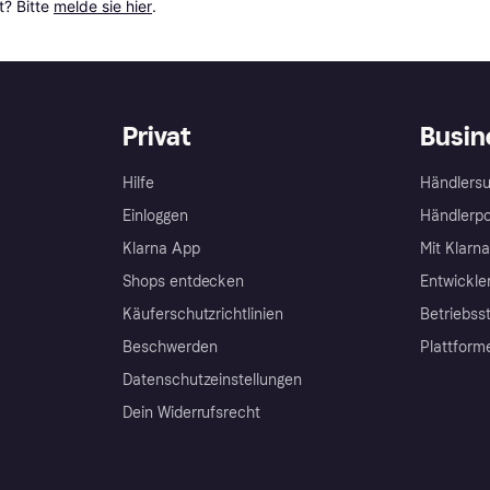
? Bitte 
melde sie hier
.
Privat
Busin
Hilfe
Händlersu
Einloggen
Händlerpo
Klarna App
Mit Klarn
Shops entdecken
Entwickle
Käuferschutzrichtlinien
Betriebss
Beschwerden
Plattform
Datenschutzeinstellungen
Dein Widerrufsrecht