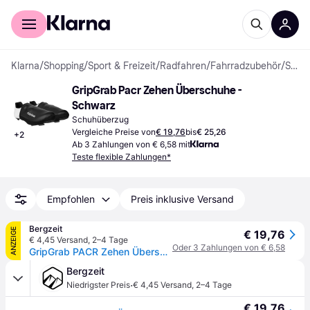
Für Shopper
Für Händler
Klarna
/
Shopping
/
Sport & Freizeit
/
Radfahren
/
Fahrradzubehör
/
Schuhüberzüge
GripGrab Pacr Zehen Überschuhe - 
Schwarz
Schuhüberzug
Vergleiche Preise von
€ 19,76
bis
€ 25,26
+
2
Ab 3 Zahlungen von € 6,58 mit
Teste flexible Zahlungen*
Empfohlen
Preis inklusive Versand
Bergzeit
ANZEIGE
€ 19,76
€ 4,45 Versand
,
2–4 Tage
Oder 3 Zahlungen von € 6,58
GripGrab PACR Zehen Überschuhe - schwarz - 42
Bergzeit
·
Niedrigster Preis
€ 4,45 Versand
,
2–4 Tage
€ 19,76