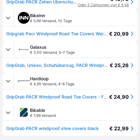
GripGrab PACR Zehen Überschuhe - schwarz - 42
Oder 3 Zahlungen von € 6,58
BikeInn
€ 5,99 Versand
,
10 Tage
€ 20,99
Gripgrab Pacr Windproof Road Toe Covers Weiß,Schwarz EU 42-43
Galaxus
€ 3,00 Versand
,
5–7 Tage
€ 25,26
GripGrab, Unisex, Schuhüberzug, PACR Windproof Toe Covers (42, 43), Schwarz
Hardloop
€ 4,95 Versand
,
4–6 Tage
€ 24,90
GripGrab PACR Windproof Road Toe Covers - Fahrrad Überschuhe Black 42 - 43
Bikable
€ 7,99 Versand
€ 22,99
GripGrab PACR windproof shoe covers black