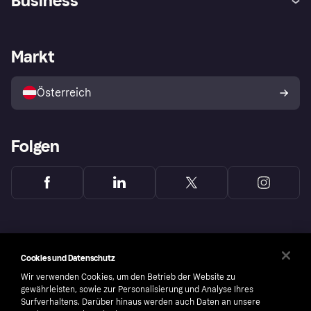
Business
Einloggen
Beschwerden
Händlersupport
Entwicklerseite
Klarna App
Datenschutzeinstellungen
Händlerportal
Betriebsstatus
Markt
Shops entdecken
Dein Widerrufsrecht
Mit Klarna verkaufen
Plattformen und Partner
Österreich
Folgen
Cookies und Datenschutz
Wir verwenden Cookies, um den Betrieb der Website zu
gewährleisten, sowie zur Personalisierung und Analyse Ihres
Surfverhaltens. Darüber hinaus werden auch Daten an unsere