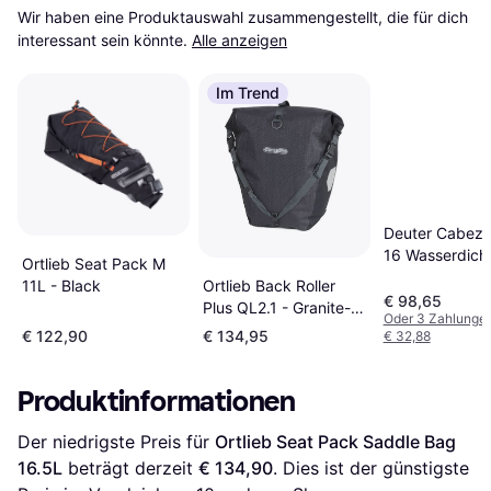
Wir haben eine Produktauswahl zusammengestellt, die für dich 
interessant sein könnte.
Alle anzeigen
Im Trend
Deuter Cabez
16 Wasserdich
Ortlieb Seat Pack M
Satteltasche, A
11L - Black
Ortlieb Back Roller
black
€ 98,65
Plus QL2.1 - ‎Granite-
Oder 3 Zahlunge
black
€ 122,90
€ 134,95
€ 32,88
Produktinformationen
Der niedrigste Preis für 
Ortlieb Seat Pack Saddle Bag 
16.5L
 beträgt derzeit 
€ 134,90
. Dies ist der günstigste 