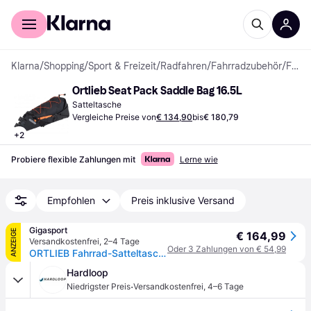
Für Shopper
Für Händler
Klarna
/
Shopping
/
Sport & Freizeit
/
Radfahren
/
Fahrradzubehör
/
Fahrradtaschen & Körbe
Ortlieb Seat Pack Saddle Bag 16.5L
Satteltasche
Vergleiche Preise von
€ 134,90
bis
€ 180,79
+
2
Probiere flexible Zahlungen mit
Lerne wie
Empfohlen
Preis inklusive Versand
Gigasport
ANZEIGE
€ 164,99
Versandkostenfrei
,
2–4 Tage
Oder 3 Zahlungen von € 54,99
ORTLIEB Fahrrad-Satteltasche Seatpack 16.5 L schwarz - EG
Hardloop
·
Niedrigster Preis
Versandkostenfrei
,
4–6 Tage