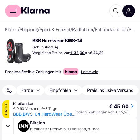
Für Shopper
Für Händler
Klarna
/
Shopping
/
Sport & Freizeit
/
Radfahren
/
Fahrradzubehör
/
Schuhüberzüge
BBB Hardwear BWS-04
Schuhüberzug
Vergleiche Preise von
€ 33,99
bis
€ 46,20
Probiere flexible Zahlungen mit
Lerne wie
Farbe
Empfohlen
Preis inklusive Versand
Kaufland.at
ANZEIGE
€ 45,60
€ 9,90 Versand
,
6–8 Tage
Oder 3 Zahlungen von € 15,20
BBB BWS-04 HardWear Überzüge für Leggings größe 43-44
BikeInn
·
Niedrigster Preis
€ 5,99 Versand
,
8 Tage