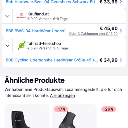
€ 33,99
Bbb Hardwear Bws-04 Overshoes Schwarz EU 45-46
Kaufland.at
€ 9,90 Versand
,
6–8 Tage
€ 45,60
BBB BWS-04 HardWear Überzüge für Leggings größe 43-44
Oder 3 Zahlungen von € 15,20
fahrrad-teile.shop
€ 5,90 Versand
,
3–5 Tage
€ 34,99
BBB Cycling Überschuhe HardWear Größe 45 schwarz - zuverlässiger Kälte- und Nässeschutz
Ähnliche Produkte
Wir haben eine Produktauswahl zusammengestellt, die für dich 
interessant sein könnte.
Alle anzeigen
-17%
-29%