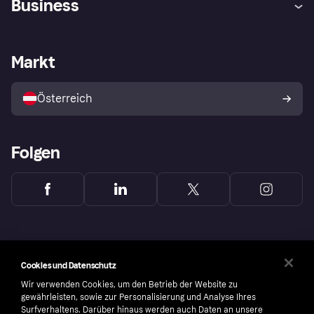
Business
Einloggen
Beschwerden
Händlersupport
Entwicklerseite
Klarna App
Datenschutzeinstellungen
Händlerportal
Betriebsstatus
Markt
Shops entdecken
Dein Widerrufsrecht
Mit Klarna verkaufen
Plattformen und Partner
Österreich
Folgen
Cookies und Datenschutz
Wir verwenden Cookies, um den Betrieb der Website zu
gewährleisten, sowie zur Personalisierung und Analyse Ihres
Surfverhaltens. Darüber hinaus werden auch Daten an unsere