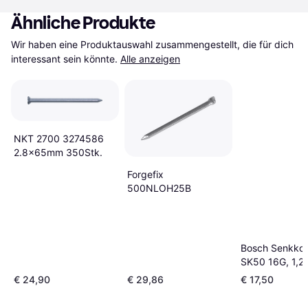
Ähnliche Produkte
Wir haben eine Produktauswahl zusammengestellt, die für dich 
interessant sein könnte.
Alle anzeigen
NKT 2700 3274586
2.8x65mm 350Stk.
Forgefix
500NLOH25B
Bosch Senkkopf
SK50 16G, 1,2 
16mm, verzink
€ 24,90
€ 29,86
€ 17,50
(2608200511)