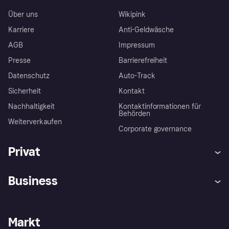
Über uns
Wikipink
Karriere
Anti-Geldwäsche
AGB
Impressum
Presse
Barrierefreiheit
Datenschutz
Auto-Track
Sicherheit
Kontakt
Nachhaltigkeit
Kontaktinformationen für
Behörden
Weiterverkaufen
Corporate governance
Privat
Hilfe
Käuferschutzrichtlinien
Business
Einloggen
Beschwerden
Händlersupport
Entwicklerseite
Klarna App
Datenschutzeinstellungen
Händlerportal
Betriebsstatus
Markt
Shops entdecken
Dein Widerrufsrecht