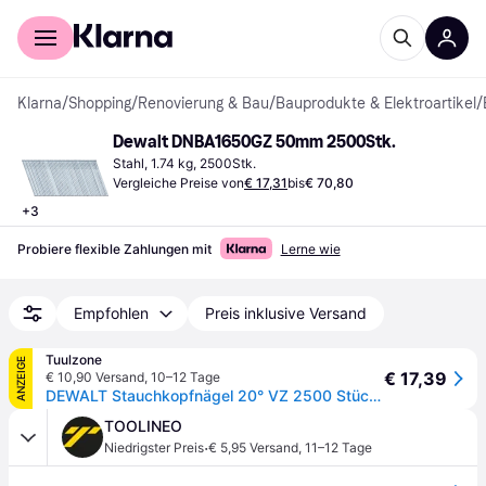
Für Shopper
Für Händler
Klarna
/
Shopping
/
Renovierung & Bau
/
Bauprodukte & Elektroartikel
/
Dewalt DNBA1650GZ 50mm 2500Stk.
Stahl, 1.74 kg, 2500Stk.
Vergleiche Preise von
€ 17,31
bis
€ 70,80
+
3
Probiere flexible Zahlungen mit
Lerne wie
Empfohlen
Preis inklusive Versand
Tuulzone
ANZEIGE
€ 17,39
€ 10,90 Versand
,
10–12 Tage
DEWALT Stauchkopfnägel 20° VZ 2500 Stück - DNBA1650GZ
TOOLINEO
·
Niedrigster Preis
€ 5,95 Versand
,
11–12 Tage