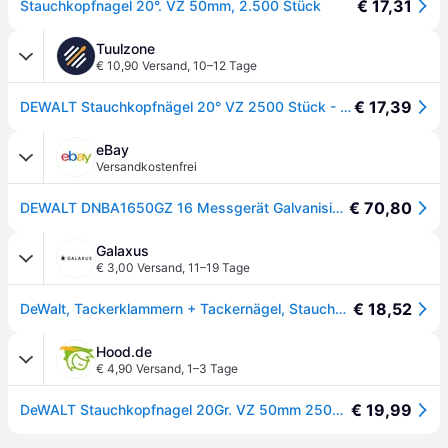
€ 17,31
Stauchkopfnagel 20°. VZ 50mm, 2.500 Stück
Tuulzone
€ 10,90 Versand
,
10–12 Tage
€ 17,39
DEWALT Stauchkopfnägel 20° VZ 2500 Stück - DNBA1650GZ
eBay
Versandkostenfrei
€ 70,80
DEWALT DNBA1650GZ 16 Messgerät Galvanisiert 20° Oberfläche Nägel 50mm (Packung
Galaxus
€ 3,00 Versand
,
11–19 Tage
€ 18,52
DeWalt, Tackerklammern + Tackernägel, StauchkopfNägel 16A PCK(2500)STAUCHK.NÄG.VZ 1,6X50
Hood.de
€ 4,90 Versand
,
1–3 Tage
€ 19,99
DeWALT Stauchkopfnagel 20Gr. VZ 50mm 2500Stk DNBA1650GZ