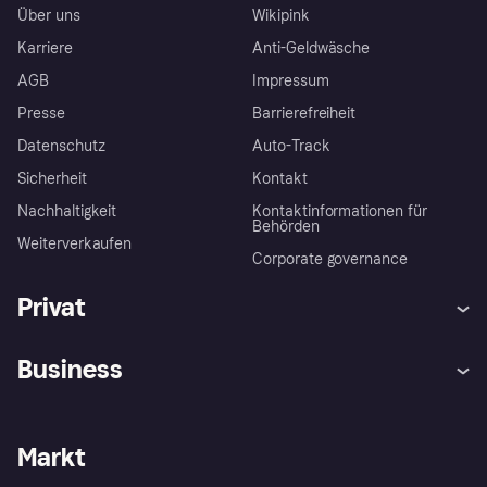
Über uns
Wikipink
Karriere
Anti-Geldwäsche
AGB
Impressum
Presse
Barrierefreiheit
Datenschutz
Auto-Track
Sicherheit
Kontakt
Nachhaltigkeit
Kontaktinformationen für
Behörden
Weiterverkaufen
Corporate governance
Privat
Hilfe
Käuferschutzrichtlinien
Business
Einloggen
Beschwerden
Händlersupport
Entwicklerseite
Klarna App
Datenschutzeinstellungen
Händlerportal
Betriebsstatus
Markt
Shops entdecken
Dein Widerrufsrecht
Mit Klarna verkaufen
Plattformen und Partner