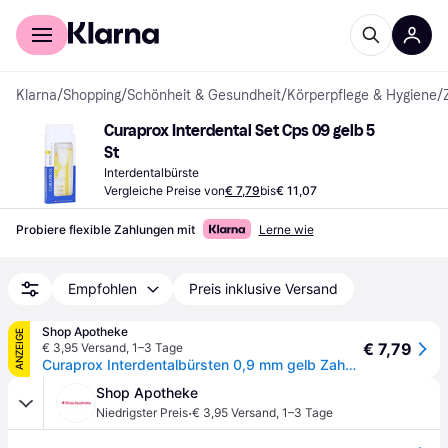
Für Shopper
Für Händler
Klarna
/
Shopping
/
Schönheit & Gesundheit
/
Körperpflege & Hygiene
/
Curaprox Interdental Set Cps 09 gelb 5 
St
Interdentalbürste
Vergleiche Preise von
€ 7,79
bis
€ 11,07
Probiere flexible Zahlungen mit
Lerne wie
Empfohlen
Preis inklusive Versand
Shop Apotheke
ANZEIGE
€ 7,79
€ 3,95 Versand
,
1–3 Tage
Curaprox Interdentalbürsten 0,9 mm gelb Zahnbürste 1 P
Shop Apotheke
·
Niedrigster Preis
€ 3,95 Versand
,
1–3 Tage