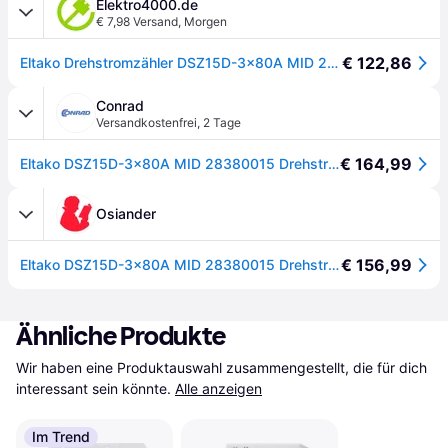
Elektro4000.de
€ 7,98 Versand
,
Morgen
€ 122,86
Eltako Drehstromzähler DSZ15D-3x80A MID 28380015
Conrad
Versandkostenfrei
,
2 Tage
€ 164,99
Eltako DSZ15D-3x80A MID 28380015 Drehstromzähler digital 80 A MID-konform: Ja 1 - [Blau]
Osiander
€ 156,99
Eltako DSZ15D-3x80A MID 28380015 Drehstromzähler digital 80 A MID-konform: Ja 1 St. - Blau
Ähnliche Produkte
Wir haben eine Produktauswahl zusammengestellt, die für dich 
interessant sein könnte.
Alle anzeigen
Im Trend