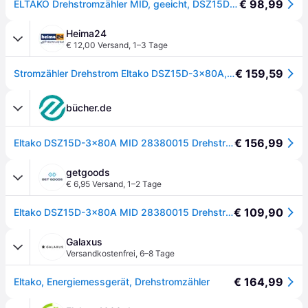
€ 98,99
ELTAKO Drehstromzähler MID, geeicht, DSZ15D-3x80A
Heima24
€ 12,00 Versand
,
1–3 Tage
€ 159,59
Stromzähler Drehstrom Eltako DSZ15D-3x80A, MID geeicht
bücher.de
€ 156,99
Eltako DSZ15D-3x80A MID 28380015 Drehstromzähler digital 80 A MID-konform: Ja 1 St. - Blau
getgoods
€ 6,95 Versand
,
1–2 Tage
€ 109,90
Eltako DSZ15D-3x80A MID 28380015 Drehstromzähler digital 80 A MID-konform: Ja 1 St.
Galaxus
Versandkostenfrei
,
6–8 Tage
€ 164,99
Eltako, Energiemessgerät, Drehstromzähler