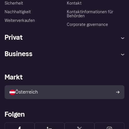
Sicherheit
Kontakt
Nachhaltigkeit
Kontaktinformationen für
Behörden
Weiterverkaufen
Corporate governance
Privat
Hilfe
Käuferschutzrichtlinien
Business
Einloggen
Beschwerden
Händlersupport
Entwicklerseite
Klarna App
Datenschutzeinstellungen
Händlerportal
Betriebsstatus
Markt
Shops entdecken
Dein Widerrufsrecht
Mit Klarna verkaufen
Plattformen und Partner
Österreich
Folgen