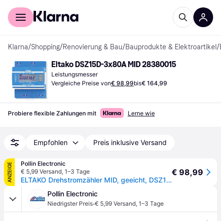
Für Shopper
Für Händler
Klarna
/
Shopping
/
Renovierung & Bau
/
Bauprodukte & Elektroartikel
/
Eltako DSZ15D-3x80A MID 28380015
Leistungsmesser
Vergleiche Preise von
€ 98,99
bis
€ 164,99
Probiere flexible Zahlungen mit
Lerne wie
Empfohlen
Preis inklusive Versand
Pollin Electronic
ANZEIGE
€ 98,99
€ 5,99 Versand
,
1–3 Tage
ELTAKO Drehstromzähler MID, geeicht, DSZ15D-3x80A
Pollin Electronic
·
Niedrigster Preis
€ 5,99 Versand
,
1–3 Tage