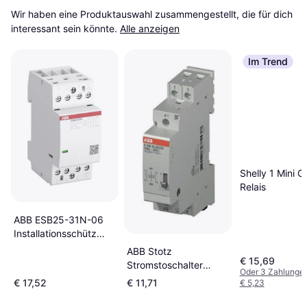
Wir haben eine Produktauswahl zusammengestellt, die für dich 
interessant sein könnte.
Alle anzeigen
Im Trend
Shelly 1 Mini 
Relais
ABB ESB25-31N-06
Installationsschütz
3S/1Ö 230-240V
ABB Stotz
€ 15,69
AC/DC
Stromstoschalter
Oder 3 Zahlunge
(1SAE231111R0631)
230VAC/110VDC,16A
€ 17,52
€ 11,71
€ 5,23
E290-16-10/230