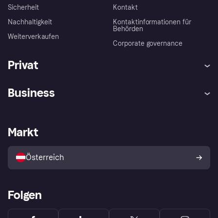
Sicherheit
Kontakt
Nachhaltigkeit
Kontaktinformationen für
Behörden
Weiterverkaufen
Corporate governance
Privat
Hilfe
Käuferschutzrichtlinien
Business
Einloggen
Beschwerden
Händlersupport
Entwicklerseite
Klarna App
Datenschutzeinstellungen
Händlerportal
Betriebsstatus
Markt
Shops entdecken
Dein Widerrufsrecht
Mit Klarna verkaufen
Plattformen und Partner
Österreich
Folgen