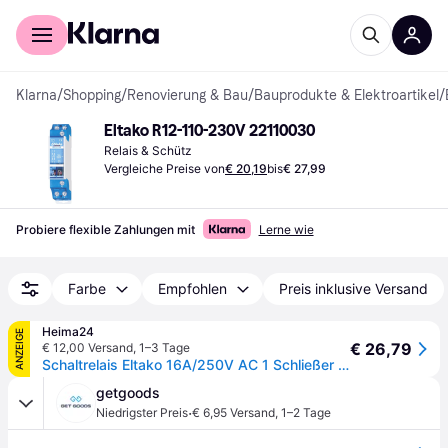
Für Shopper
Für Händler
Klarna
/
Shopping
/
Renovierung & Bau
/
Bauprodukte & Elektroartikel
/
Eltako R12-110-230V 22110030
Relais & Schütz
Vergleiche Preise von
€ 20,19
bis
€ 27,99
Probiere flexible Zahlungen mit
Lerne wie
Farbe
Empfohlen
Preis inklusive Versand
Heima24
ANZEIGE
€ 26,79
€ 12,00 Versand
,
1–3 Tage
Schaltrelais Eltako 16A/250V AC 1 Schließer + 1 Öffner R12-110-230V
getgoods
·
Niedrigster Preis
€ 6,95 Versand
,
1–2 Tage