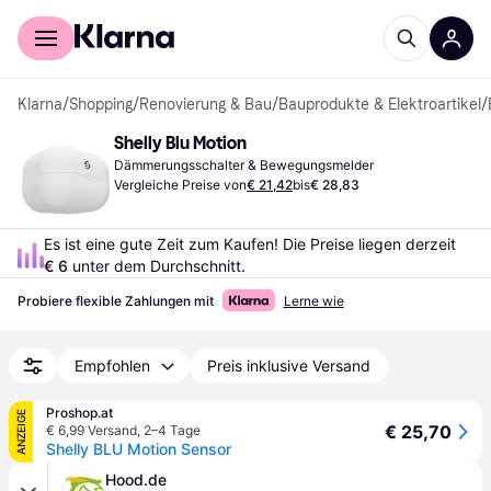
Für Shopper
Für Händler
Klarna
/
Shopping
/
Renovierung & Bau
/
Bauprodukte & Elektroartikel
/
Shelly Blu Motion
Dämmerungsschalter & Bewegungsmelder
Vergleiche Preise von
€ 21,42
bis
€ 28,83
Es ist eine gute Zeit zum Kaufen! Die Preise liegen derzeit 
€ 6
 unter dem Durchschnitt.
Probiere flexible Zahlungen mit
Lerne wie
Empfohlen
Preis inklusive Versand
Proshop.at
ANZEIGE
€ 25,70
€ 6,99 Versand
,
2–4 Tage
Shelly BLU Motion Sensor
Hood.de