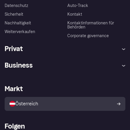
Datenschutz
Auto-Track
Sicherheit
Kontakt
Nachhaltigkeit
Kontaktinformationen für
Behörden
Weiterverkaufen
Corporate governance
Privat
Hilfe
Käuferschutzrichtlinien
Business
Einloggen
Beschwerden
Händlersupport
Entwicklerseite
Klarna App
Datenschutzeinstellungen
Händlerportal
Betriebsstatus
Markt
Shops entdecken
Dein Widerrufsrecht
Mit Klarna verkaufen
Plattformen und Partner
Österreich
Folgen