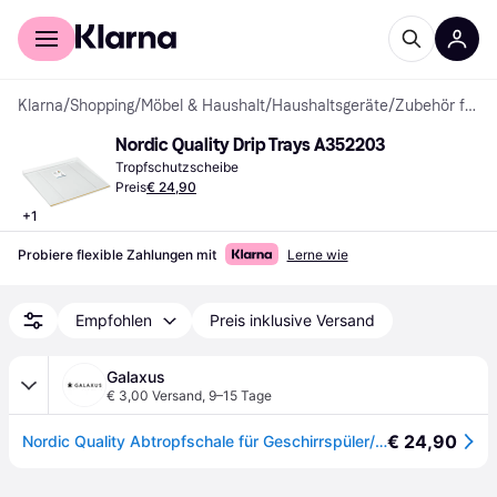
Für Shopper
Für Händler
Klarna
/
Shopping
/
Möbel & Haushalt
/
Haushaltsgeräte
/
Zubehör für Weißwaren
Nordic Quality Drip Trays A352203
Tropfschutzscheibe
Preis
€ 24,90
+
1
Probiere flexible Zahlungen mit
Lerne wie
Empfohlen
Preis inklusive Versand
Galaxus
€ 3,00 Versand
,
9–15 Tage
€ 24,90
Nordic Quality Abtropfschale für Geschirrspüler/Spülmaschine, Zubehör Waschen + Trocknen, Transparent