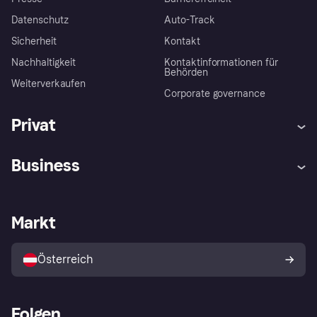
Datenschutz
Auto-Track
Sicherheit
Kontakt
Nachhaltigkeit
Kontaktinformationen für
Behörden
Weiterverkaufen
Corporate governance
Privat
Hilfe
Käuferschutzrichtlinien
Business
Einloggen
Beschwerden
Händlersupport
Entwicklerseite
Klarna App
Datenschutzeinstellungen
Händlerportal
Betriebsstatus
Markt
Shops entdecken
Dein Widerrufsrecht
Mit Klarna verkaufen
Plattformen und Partner
Österreich
Folgen