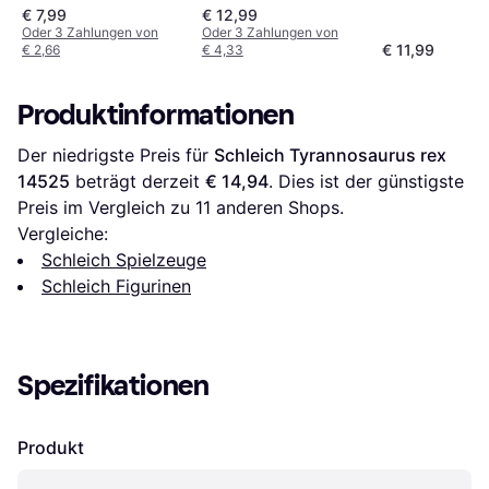
14587
€ 7,99
€ 12,99
Oder 3 Zahlungen von
Oder 3 Zahlungen von
€ 11,99
€ 2,66
€ 4,33
Produktinformationen
Der niedrigste Preis für 
Schleich Tyrannosaurus rex 
14525
 beträgt derzeit 
€ 14,94
. Dies ist der günstigste 
Preis im Vergleich zu 
11
 anderen Shops.
Vergleiche:
Schleich Spielzeuge
Schleich Figurinen
Spezifikationen
Produkt