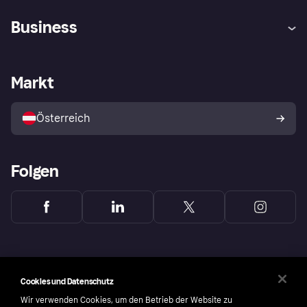
Hilfe
Käuferschutzrichtlinien
Business
Einloggen
Beschwerden
Händlersupport
Entwicklerseite
Klarna App
Datenschutzeinstellungen
Händlerportal
Betriebsstatus
Markt
Shops entdecken
Dein Widerrufsrecht
Mit Klarna verkaufen
Plattformen und Partner
Österreich
Folgen
Cookies und Datenschutz
Wir verwenden Cookies, um den Betrieb der Website zu