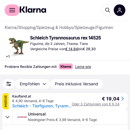
Für Shopper
Für Händler
Klarna
/
Shopping
/
Spielzeug & Hobbys
/
Spielzeuge
/
Figurinen
Schleich Tyrannosaurus rex 14525
Figurine, Ab 3 Jahren, Thema: Tiere
Vergleiche Preise von
€ 14,94
bis
€ 29,30
+
1
Probiere flexible Zahlungen mit
Lerne wie
Empfohlen
Preis inklusive Versand
Kaufland.at
ANZEIGE
€ 19,04
€ 4,90 Versand
,
4–6 Tage
Oder 3 Zahlungen von € 6,34
Schleich - Tierfiguren, Tyrannosaurus Rex; 14525
Universal
·
Niedrigster Preis
€ 3,99 Versand
,
4–6 Tage