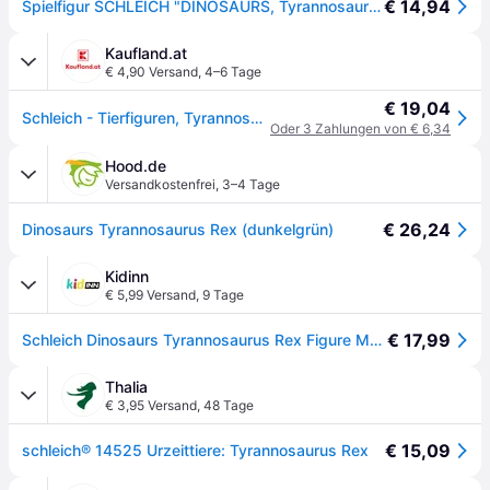
€ 14,94
Spielfigur SCHLEICH "DINOSAURS, Tyrannosaurus Rex (14525)", bunt, Spielfiguren, KinderB:28cm H:14cm T:9cm, Kunststoff, Spielfigur, B:28cm H:14cm T:9cm
Kaufland.at
€ 4,90 Versand
,
4–6 Tage
€ 19,04
Schleich - Tierfiguren, Tyrannosaurus Rex; 14525
Oder 3 Zahlungen von € 6,34
Hood.de
Versandkostenfrei
,
3–4 Tage
€ 26,24
Dinosaurs Tyrannosaurus Rex (dunkelgrün)
Kidinn
€ 5,99 Versand
,
9 Tage
€ 17,99
Schleich Dinosaurs Tyrannosaurus Rex Figure Mehrfarbig Kinder
Thalia
€ 3,95 Versand
,
48 Tage
€ 15,09
schleich® 14525 Urzeittiere: Tyrannosaurus Rex