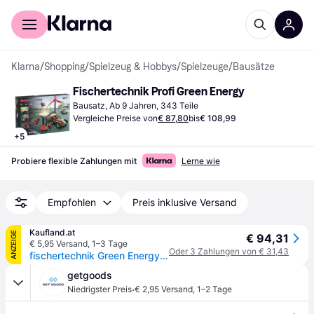
Für Shopper
Für Händler
Klarna
/
Shopping
/
Spielzeug & Hobbys
/
Spielzeuge
/
Bausätze
Fischertechnik Profi Green Energy
Bausatz, Ab 9 Jahren, 343 Teile
Vergleiche Preise von
€ 87,80
bis
€ 108,99
+
5
Probiere flexible Zahlungen mit
Lerne wie
Empfohlen
Preis inklusive Versand
Kaufland.at
ANZEIGE
€ 94,31
€ 5,95 Versand
,
1–3 Tage
Oder 3 Zahlungen von € 31,43
fischertechnik Green Energy, Bausatz, 9 Jahr(e), 343 Stück(e)
getgoods
·
Niedrigster Preis
€ 2,95 Versand
,
1–2 Tage