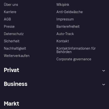
Über uns
Wikipink
Karriere
Anti-Geldwäsche
AGB
Impressum
Presse
Barrierefreiheit
Datenschutz
Auto-Track
Sicherheit
Kontakt
Nachhaltigkeit
Kontaktinformationen für
Behörden
Weiterverkaufen
Corporate governance
Privat
Hilfe
Käuferschutzrichtlinien
Business
Einloggen
Beschwerden
Händlersupport
Entwicklerseite
Klarna App
Datenschutzeinstellungen
Händlerportal
Betriebsstatus
Markt
Shops entdecken
Dein Widerrufsrecht
Mit Klarna verkaufen
Plattformen und Partner