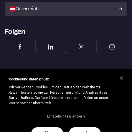
Österreich
Folgen
Cookies und Datenschutz
Wir verwenden Cookies, um den Betrieb der Website zu
gewährleisten, sowie zur Personalisierung und Analyse Ihres
Surfverhaltens. Darüber hinaus werden auch Daten an unsere
Werbepartner übermittelt.
Einstellungen ändern
Copyright © 2005-2026 Klarna Bank AB (publ). Headquarters: Stockholm, Sweden. All
rights reserved. Klarna Bank AB (publ). Sveavägen 46, 111 34 Stockholm. Organization
number: 556737-0431