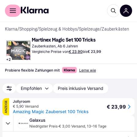
Für Shopper
Für Händler
Klarna
/
Shopping
/
Spielzeug & Hobbys
/
Spielzeuge
/
Zauberkästen
Martinex Magic Set 100 Tricks
Zauberkasten, Ab 6 Jahren
Vergleiche Preise von
€ 23,90
bis
€ 23,99
+
2
Probiere flexible Zahlungen mit
Lerne wie
Empfohlen
Preis inklusive Versand
Jollyroom
ANZEIGE
€ 23,99
€ 5,90 Versand
Amazing Magic Zauberset 100 Tricks
Galaxus
·
Niedrigster Preis
€ 3,00 Versand
,
13–16 Tage