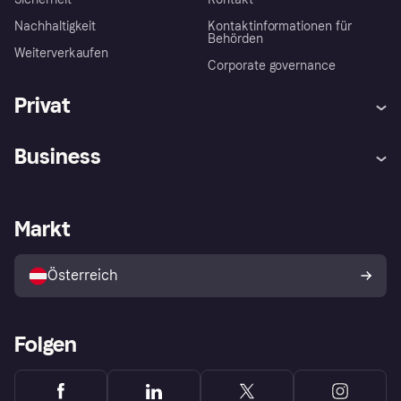
Nachhaltigkeit
Kontaktinformationen für
Behörden
Weiterverkaufen
Corporate governance
Privat
Hilfe
Käuferschutzrichtlinien
Business
Einloggen
Beschwerden
Händlersupport
Entwicklerseite
Klarna App
Datenschutzeinstellungen
Händlerportal
Betriebsstatus
Markt
Shops entdecken
Dein Widerrufsrecht
Mit Klarna verkaufen
Plattformen und Partner
Österreich
Folgen