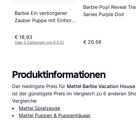
Barbie Pop! Reveal Tre
Barbie Ein verborgener
Series Purple Doll
Zauber Puppe mit Einhorn,
pinkfarbenes Kleid mit
Saphirblauen Details,
€ 18,93
€ 20,56
Einhorn-Stirnband,
Oder 3 Zahlungen von € 6,31
abnehmbare Saphirflügel
und Einhorn-Schwanz, für
Kinder ab 3 Jahren, HRR16
Produktinformationen
Der niedrigste Preis für 
Mattel Barbie Vacation House
ist der günstigste Preis im Vergleich zu 
6
 anderen Sho
Vergleiche:
Mattel Spielzeuge
Mattel Puppen & Puppenhäuser