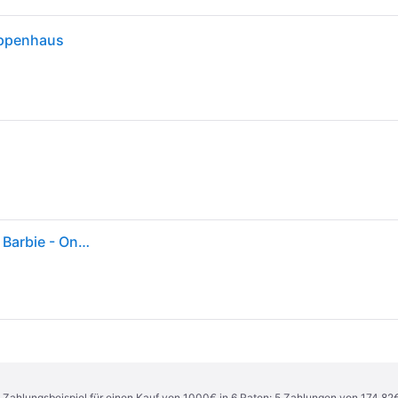
uppenhaus
Barbie Puppenhaus - 115x60 cm - Vacation House - Barbie - One Size - Puppenhauser
n. Zahlungsbeispiel für einen Kauf von 1000€ in 6 Raten: 5 Zahlungen von 174,82