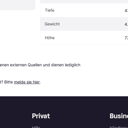
Tiefe
4
Gewicht
4
Höhe
7
en externen Quellen und dienen lediglich 
? Bitte 
melde sie hier
.
Privat
Busin