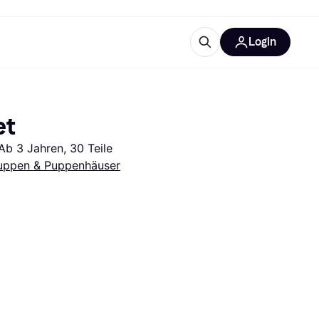
Login
Weitere Informationen
sstattung
M
Was ist Klarna?
et
b 3 Jahren, 30 Teile
uppen & Puppenhäuser
tegorien