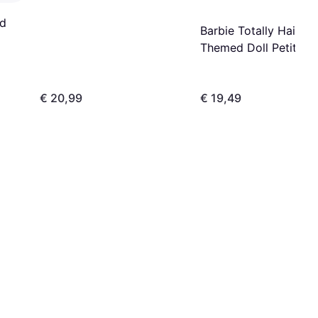
Zubehörteilen
nd
Barbie Totally Hair He
Themed Doll Petite
€ 20,99
€ 19,49