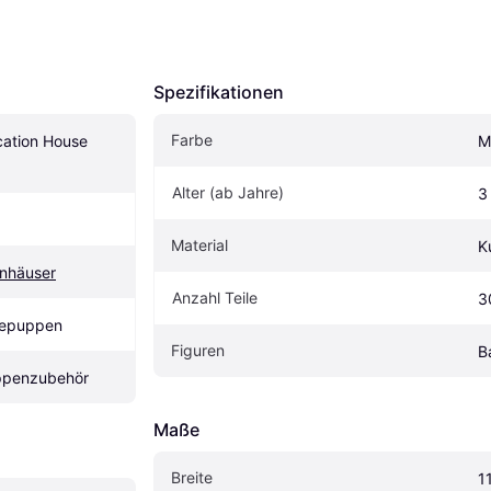
Spezifikationen
Farbe
cation House 
M
Alter (ab Jahre)
3
Material
K
nhäuser
Anzahl Teile
3
depuppen
Figuren
B
ppenzubehör
Maße
Breite
1