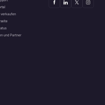
pport
rtal
a verkaufen
rseite
tatus
en und Partner