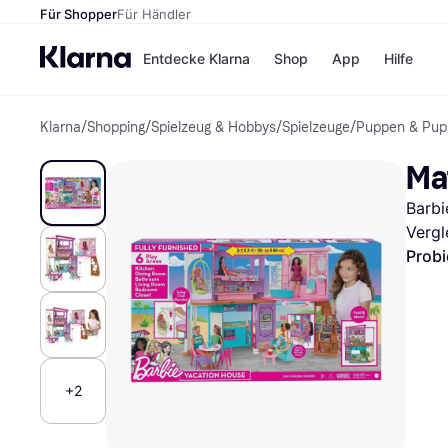
Für Shopper
Für Händler
Entdecke Klarna
Shop
App
Hilfe
Klarna
/
Shopping
/
Spielzeug & Hobbys
/
Spielzeuge
/
Puppen & Pup
Zahlungsmethoden
Shops
Zahlungsmethoden
MediaM
Ma
Sofort bezahlen
H&M
Bezahle in 3
Temu
Barbi
Teilzahlungen
Kauflan
Bezahle in bis zu 30
Samsu
Vergl
Tagen
Probi
Ratenzahlung
Alle Shops
+2