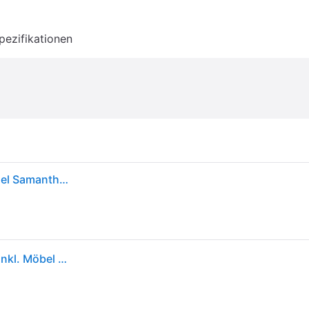
pezifikationen
Barbie GTJ81 - Signature Inspiring Women Role Model Samantha Cristoforetti Puppe, Spielzeug ab 6 Jahren
Barbie Malibu Ferien-Haus (klappbar), Puppenhaus inkl. Möbel & Zubehör