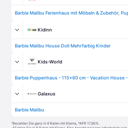
Barbie Malibu Ferienhaus mit Möbeln & Zubehör, P
Kidinn
Barbie Malibu House Doll Mehrfarbig Kinder
Kids-World
Galaxus
Barbie Malibu
¹
Bezahlen Sie ganz in 6 Raten mit Klarna, *APR 17,90%.
*Zahlen Sie in 6 Raten mit Klarna. Eine Anzahlung kann erforderlich sei