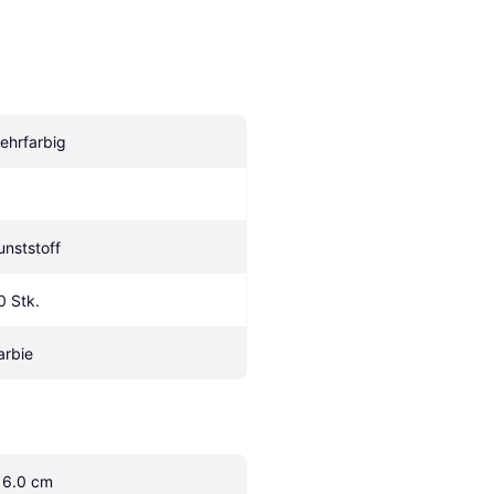
ehrfarbig
unststoff
0 Stk.
arbie
16.0 cm