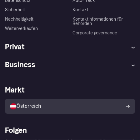
Datenschutz
Auto-Track
Sicherheit
Kontakt
Nachhaltigkeit
Kontaktinformationen für
Behörden
Weiterverkaufen
Corporate governance
Privat
Hilfe
Käuferschutzrichtlinien
Business
Einloggen
Beschwerden
Händlersupport
Entwicklerseite
Klarna App
Datenschutzeinstellungen
Händlerportal
Betriebsstatus
Markt
Shops entdecken
Dein Widerrufsrecht
Mit Klarna verkaufen
Plattformen und Partner
Österreich
Folgen