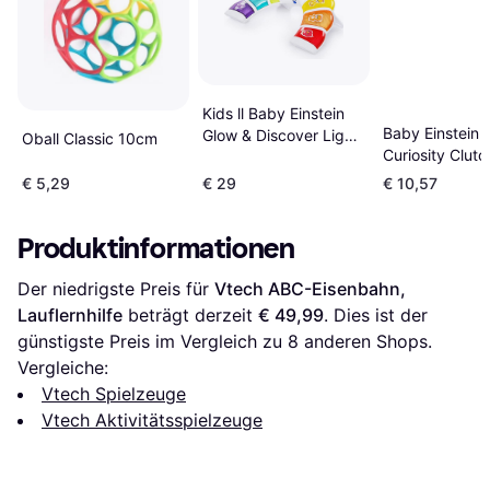
Kids ll Baby Einstein
Baby Einstein
Glow & Discover Light
Oball Classic 10cm
Curiosity Clutc
Bar Activity Station
& Pop Rattle T
€ 5,29
€ 29
€ 10,57
Infant Toy
Produktinformationen
Der niedrigste Preis für 
Vtech ABC-Eisenbahn, 
Lauflernhilfe
 beträgt derzeit 
€ 49,99
. Dies ist der 
günstigste Preis im Vergleich zu 
8
 anderen Shops.
Vergleiche:
Vtech Spielzeuge
Vtech Aktivitätsspielzeuge