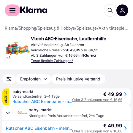
Für Shopper
Für Händler
Klarna
/
Shopping
/
Spielzeug & Hobbys
/
Spielzeuge
/
Aktivitätsspielzeuge
Vtech ABC-Eisenbahn, Lauflernhilfe
Aktivitätsspielzeug, Ab 1 Jahren
Vergleiche Preise von
€ 49,99
bis
€ 86,55
Ab 3 Zahlungen von € 16,66 mit
+
3
Teste flexible Zahlungen*
Empfohlen
Preis inklusive Versand
baby-markt
ANZEIGE
€ 49,99
Versandkostenfrei
,
2–4 Tage
Oder 3 Zahlungen von € 16,66
Rutscher ABC Eisenbahn - mehrfarbig
baby-markt
·
Niedrigster Preis
Versandkostenfrei
,
2–4 Tage
€ 49,99
Rutscher ABC Eisenbahn - mehrfarbig
Oder 3 Zahlungen von € 16,66