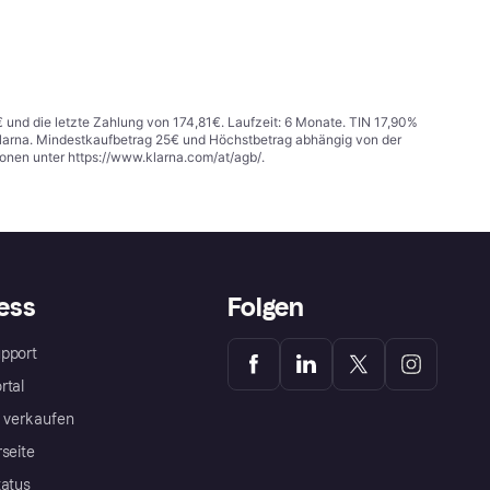
€ und die letzte Zahlung von 174,81€. Laufzeit: 6 Monate. TIN 17,90%
 Klarna. Mindestkaufbetrag 25€ und Höchstbetrag abhängig von der
ionen unter
https://www.klarna.com/at/agb/
.
ess
Folgen
pport
rtal
a verkaufen
rseite
tatus