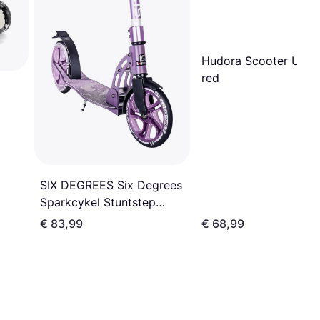
Hudora Scooter Up 2
red
SIX DEGREES Six Degrees
Sparkcykel Stuntstep
Junior Fotbroms Lilac
€ 83,99
€ 68,99