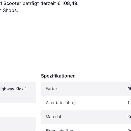
1 Scooter
 beträgt derzeit 
€ 108,49
. 
n Shops.
Spezifikationen
Farbe
ighway Kick 1 
B
Alter (ab Jahre)
1
Material
K
Eigenschaften
B