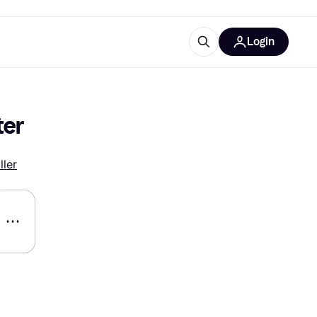
Login
Weitere Informationen
sstattung
M
Was ist Klarna?
ter
ller
tegorien