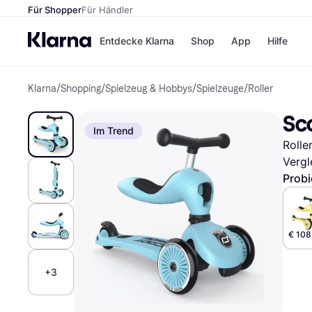
Für Shopper
Für Händler
Entdecke Klarna
Shop
App
Hilfe
Klarna
/
Shopping
/
Spielzeug & Hobbys
/
Spielzeuge
/
Roller
Zahlungsmethoden
Shops
Zahlungsmethoden
MediaM
Sc
Sofort bezahlen
H&M
Im Trend
Bezahle in 3
Temu
Rolle
Teilzahlungen
Kauflan
Bezahle in bis zu 30
Samsu
Vergl
Tagen
Probi
Ratenzahlung
Alle Shops
€ 108
+3