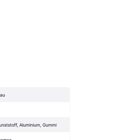
lau
unststoff, Aluminium, Gummi
remse