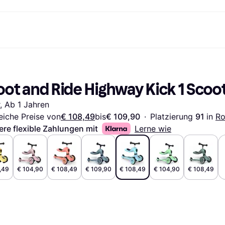
Shopping und Cashback
Shoppe und vergleiche Preise
Banking
Sparprodukte
Mobil
Foto & Video
Büroau
arkt
Cashback
Sale
Klarna Card
Gaming & Unterhaltung
Sparkonto
Reise-eSI
oot and Ride Highway Kick 1 Scoo
Shops entdecken
Schönheit & Gesundheit
Klarna Guthaben
Mobilgeräte & Wearables
Flexkonto
Mitgliedschaft
Bekleidung & Accessoires
Kinder & Familie
Festgeldkonto
r, Ab 1 Jahren
d.at
Spielzeug & Hobbys
Fahrzeuge & Zubehör
ng
Möbel & Haushalt
Garten & Außenbereich
eiche Preise von
€ 108,49
bis
€ 109,90
·
Platzierung 
91 
in 
Ro
TV & Audio
Küchengeräte
ere flexible Zahlungen mit
Lerne wie
Sport & Freizeit
Haushaltsgeräte
Computer
Bücher, Filme & Musik
Renovierung & Bau
Alle Ka
,49
€ 104,90
€ 108,49
€ 109,90
€ 108,49
€ 104,90
€ 108,49