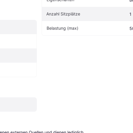
Anzahl Sitzplätze
1
Belastung (max)
5
en externen Quellen und dienen lediglich 