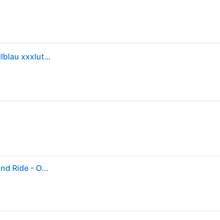
Scoot and Ride LAUFRAD/KINDERSCOOTER 2in1 Hellblau xxxlutz.at
Scoot and Ride Highway Kick 1 - Blueberry - Scoot and Ride - One Size - Tretroller