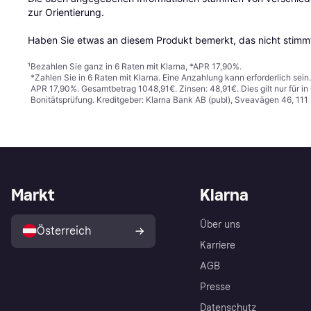
zur Orientierung.

Haben Sie etwas an diesem Produkt bemerkt, das nicht stimmt
¹
Bezahlen Sie ganz in 6 Raten mit Klarna, *APR 17,90%.
*Zahlen Sie in 6 Raten mit Klarna. Eine Anzahlung kann erforderlich sei
APR 17,90%. Gesamtbetrag 1048,91€. Zinsen: 48,91€. Dies gilt nur für 
Bonitätsprüfung. Kreditgeber: Klarna Bank AB (publ), Sveavägen 46, 11
Markt
Klarna
Über uns
Österreich
Karriere
AGB
Presse
Datenschutz