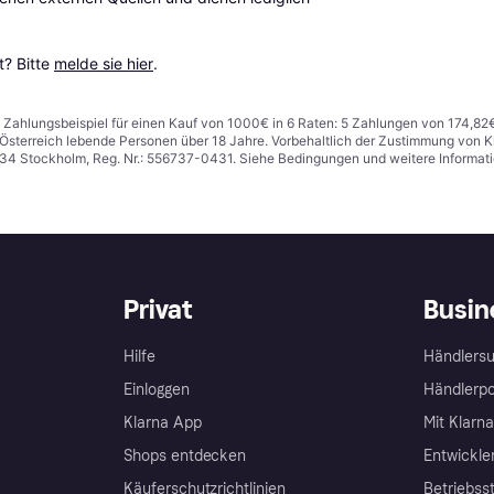
? Bitte 
melde sie hier
.
n. Zahlungsbeispiel für einen Kauf von 1000€ in 6 Raten: 5 Zahlungen von 174,82
in Österreich lebende Personen über 18 Jahre. Vorbehaltlich der Zustimmung von
1 34 Stockholm, Reg. Nr.: 556737-0431. Siehe Bedingungen und weitere Informat
Privat
Busin
Hilfe
Händlersu
Einloggen
Händlerpo
Klarna App
Mit Klarn
Shops entdecken
Entwickle
Käuferschutzrichtlinien
Betriebss