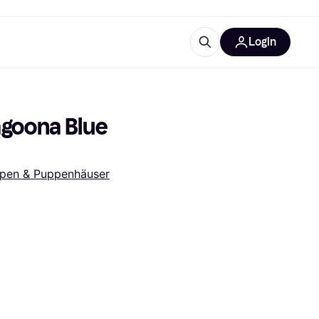
Login
Weitere Informationen
sstattung
M
Was ist Klarna?
goona Blue 
pen & Puppenhäuser
tegorien