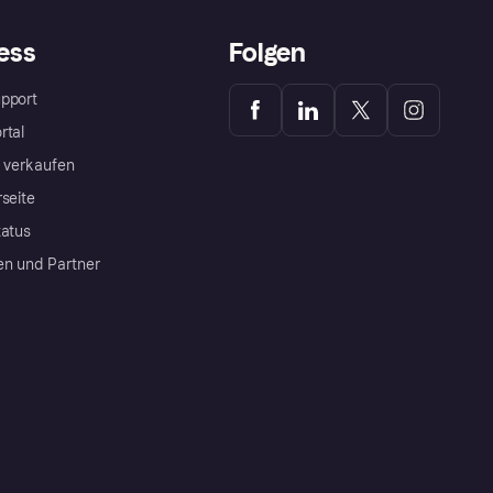
ess
Folgen
pport
rtal
a verkaufen
rseite
tatus
en und Partner