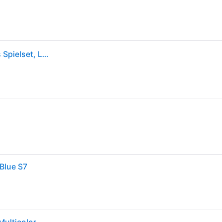
Monster High Skulltimate Secrets Gore-geous Oasis Spielset, Lagoona Blue Puppe und Zubehörteile, Modepuppe, Weiblich, 4 Jahr(e), Junge/Mädchen, 320 mm, 700 g
Blue S7