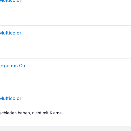
ulticolor
ulticolor
Mattel MONSTER HIGH SKULLTIMATE SECRETS Gore-geous Oasis Assortment
ulticolor
tschieden haben, nicht mit Klarna 