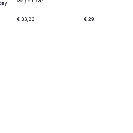
Count Fabulous the B
Magic Love
day
Cat
€ 33,26
€ 29