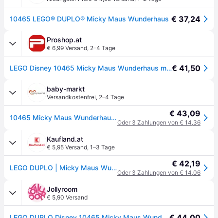
€ 37,24
10465 LEGO® DUPLO® Micky Maus Wunderhaus
Proshop.at
€ 6,99 Versand
,
2–4 Tage
€ 41,50
LEGO Disney 10465 Micky Maus Wunderhaus mit Minnie und Pluto
baby-markt
Versandkostenfrei
,
2–4 Tage
€ 43,09
10465 Micky Maus Wunderhaus mit Minnie und Pluto - mehrfarbig
Oder 3 Zahlungen von € 14,36
Kaufland.at
€ 5,95 Versand
,
1–3 Tage
€ 42,19
LEGO DUPLO | Micky Maus Wunderhaus mit Minnie und Pluto - Pädagogisches Feinmotorik Spielzeug für Kleinkinder - inkl. 3 Figuren & Toodles - Geschenk für Jungen & Mädchen ab 2 Jahren - 10465
Oder 3 Zahlungen von € 14,06
Jollyroom
€ 5,90 Versand
€ 44,00
LEGO DUPLO Disney 10465 Micky Maus Wunderhaus mit Minnie und Pluto