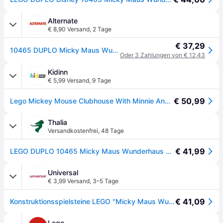
Alternate
€ 8,90 Versand
,
2 Tage
€ 37,29
10465 DUPLO Micky Maus Wunderhaus mit Minnie und Pluto, Konstruktionsspielzeug
Oder 3 Zahlungen von € 12,43
Kidinn
€ 5,99 Versand
,
9 Tage
€ 50,99
Lego Mickey Mouse Clubhouse With Minnie And Pluto Construction Game Mehrfarbig Kinder
Thalia
Versandkostenfrei
,
48 Tage
€ 41,99
LEGO DUPLO 10465 Micky Maus Wunderhaus mit Minnie und Pluto, Spielzeug - Bunt
Universal
€ 3,99 Versand
,
3–5 Tage
€ 41,09
Konstruktionsspielsteine LEGO "Micky Maus Wunderhaus mit Minnie und Pluto (10465), LEGO DUPLO DisneyTM", bunt, Spielbausteine, Kinder, Kunststoff, Konstruktionsspielsteine
Lego