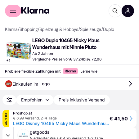
Für Shopper
Für Händler
Klarna
/
Shopping
/
Spielzeug & Hobbys
/
Spielzeuge
/
Duplo
LEGO Duplo 10465 Micky Maus 
Wunderhaus mit Minnie Pluto
Ab 2 Jahren
Vergleiche Preise von
€ 37,24
bis
€ 72,06
+
1
Probiere flexible Zahlungen mit
Lerne wie
Lego
Einkaufen im 
Empfohlen
Preis inklusive Versand
Proshop.at
ANZEIGE
€ 41,50
€ 6,99 Versand
,
2–4 Tage
LEGO Disney 10465 Micky Maus Wunderhaus mit Minnie und Pluto
getgoods
·
Niedrigster Preis
€ 4,95 Versand
,
1–2 Tage