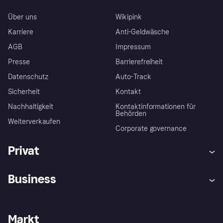
Über uns
Wikipink
Karriere
Anti-Geldwäsche
AGB
Impressum
Presse
Barrierefreiheit
Datenschutz
Auto-Track
Sicherheit
Kontakt
Nachhaltigkeit
Kontaktinformationen für
Behörden
Weiterverkaufen
Corporate governance
Privat
Hilfe
Käuferschutzrichtlinien
Business
Einloggen
Beschwerden
Händlersupport
Entwicklerseite
Klarna App
Datenschutzeinstellungen
Händlerportal
Betriebsstatus
Markt
Shops entdecken
Dein Widerrufsrecht