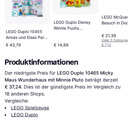
LEGO McQuee
LEGO Duplo Disney
Besuch in Doc
Winnie Puuhs
Werkstatt 104
LEGO Duplo 10455
Geburtstagsparty
€ 21,39
Annas und Elsas Party
10457
Oder 3 Zahlunge
im Eispalast
€ 43,79
€ 14,89
€ 7,13
Produktinformationen
Der niedrigste Preis für 
LEGO Duplo 10465 Micky 
Maus Wunderhaus mit Minnie Pluto
 beträgt derzeit 
€ 37,24
. Dies ist der günstigste Preis im Vergleich zu 
18
 anderen Shops.
Vergleiche:
LEGO Spielzeuge
LEGO Duplo