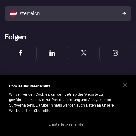
Mit Klarna verkaufen
Plattformen und Partner
Österreich
Folgen
Cookies und Datenschutz
Wir verwenden Cookies, um den Betrieb der Website zu
gewährleisten, sowie zur Personalisierung und Analyse Ihres
Surfverhaltens. Darüber hinaus werden auch Daten an unsere
Werbepartner übermittelt.
Einstellungen ändern
Copyright © 2005-2026 Klarna Bank AB (publ). Headquarters: Stockholm, Sweden. All
rights reserved. Klarna Bank AB (publ). Sveavägen 46, 111 34 Stockholm. Organization