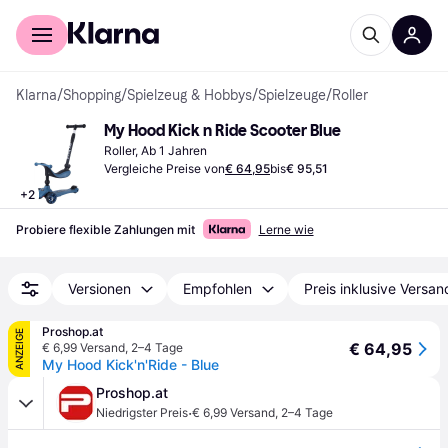
Für Shopper
Für Händler
Klarna
/
Shopping
/
Spielzeug & Hobbys
/
Spielzeuge
/
Roller
My Hood Kick n Ride Scooter Blue
Roller, Ab 1 Jahren
Vergleiche Preise von
€ 64,95
bis
€ 95,51
+
2
Probiere flexible Zahlungen mit
Lerne wie
Versionen
Empfohlen
Preis inklusive Versan
Proshop.at
ANZEIGE
€ 64,95
€ 6,99 Versand
,
2–4 Tage
My Hood Kick'n'Ride - Blue
Proshop.at
·
Niedrigster Preis
€ 6,99 Versand
,
2–4 Tage