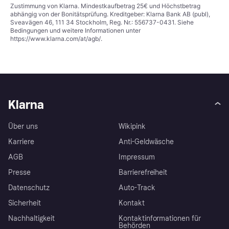
Zustimmung von Klarna. Mindestkaufbetrag 25€ und Höchstbetrag
abhängig von der Bonitätsprüfung. Kreditgeber: Klarna Bank AB (publ),
Sveavägen 46, 111 34 Stockholm, Reg. Nr.: 556737-0431. Siehe
Bedingungen und weitere Informationen unter
https://www.klarna.com/at/agb/
.
Klarna
Über uns
Wikipink
Karriere
Anti-Geldwäsche
AGB
Impressum
Presse
Barrierefreiheit
Datenschutz
Auto-Track
Sicherheit
Kontakt
Nachhaltigkeit
Kontaktinformationen für
Behörden