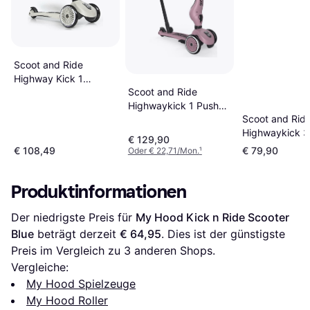
Scoot and Ride
Highway Kick 1
Scoot and Ride
Scooter
Highwaykick 1 Push
Scoot and Rid
Go
Highwaykick 3
€ 129,90
Wheels Scoote
€ 108,49
€ 79,90
Oder € 22,71/Mon.
¹
Produktinformationen
Der niedrigste Preis für 
My Hood Kick n Ride Scooter 
Blue
 beträgt derzeit 
€ 64,95
. Dies ist der günstigste 
Preis im Vergleich zu 
3
 anderen Shops.
Vergleiche:
My Hood Spielzeuge
My Hood Roller