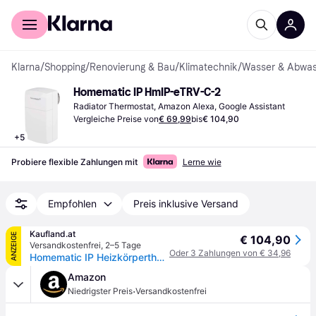
Für Shopper
Für Händler
Klarna
/
Shopping
/
Renovierung & Bau
/
Klimatechnik
/
Wasser & Abwas
Homematic IP HmIP-eTRV-C-2
Radiator Thermostat, Amazon Alexa, Google Assistant
Vergleiche Preise von
€ 69,99
bis
€ 104,90
+
5
Probiere flexible Zahlungen mit
Lerne wie
Empfohlen
Preis inklusive Versand
Kaufland.at
ANZEIGE
€ 104,90
Versandkostenfrei
,
2–5 Tage
Oder 3 Zahlungen von € 34,96
Homematic IP Heizkörperthermostat weiß kompakt M30x1,5 smart und manipulationssicher 155648A0
Amazon
·
Niedrigster Preis
Versandkostenfrei