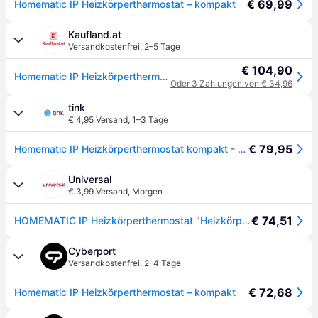
€ 69,99
Homematic IP Heizkörperthermostat – kompakt
Kaufland.at
Versandkostenfrei
,
2–5 Tage
€ 104,90
Homematic IP Heizkörperthermostat weiß kompakt M30x1,5 smart und manipulationssicher 155648A0
Oder 3 Zahlungen von € 34,96
tink
€ 4,95 Versand
,
1–3 Tage
€ 79,95
Homematic IP Heizkörperthermostat kompakt - Weiß
Universal
€ 3,99 Versand
,
Morgen
€ 74,51
HOMEMATIC IP Heizkörperthermostat "Heizkörperthermostat – kompakt (V2)", weiß, B:16cm H:12cm T:20cm, Heizkörperthermostate, Heizkörperthermostat
Cyberport
Versandkostenfrei
,
2–4 Tage
€ 72,68
Homematic IP Heizkörperthermostat – kompakt