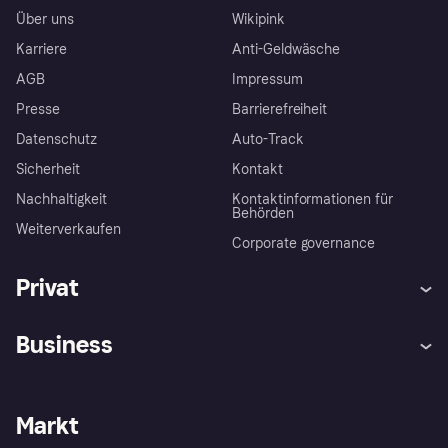
Über uns
Wikipink
Karriere
Anti-Geldwäsche
AGB
Impressum
Presse
Barrierefreiheit
Datenschutz
Auto-Track
Sicherheit
Kontakt
Nachhaltigkeit
Kontaktinformationen für
Behörden
Weiterverkaufen
Corporate governance
Privat
Hilfe
Käuferschutzrichtlinien
Business
Einloggen
Beschwerden
Händlersupport
Entwicklerseite
Klarna App
Datenschutzeinstellungen
Händlerportal
Betriebsstatus
Markt
Shops entdecken
Dein Widerrufsrecht
Mit Klarna verkaufen
Plattformen und Partner