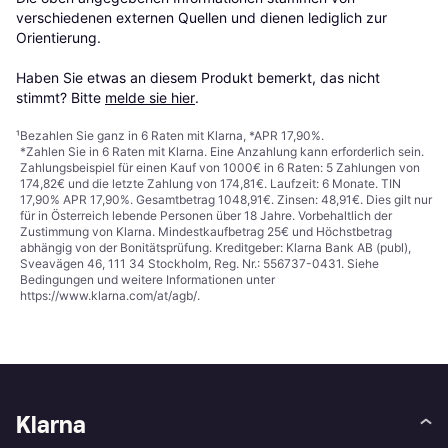
verschiedenen externen Quellen und dienen lediglich zur 
Orientierung.

Haben Sie etwas an diesem Produkt bemerkt, das nicht 
stimmt? Bitte 
melde sie hier
.
¹
Bezahlen Sie ganz in 6 Raten mit Klarna, *APR 17,90%.
*Zahlen Sie in 6 Raten mit Klarna. Eine Anzahlung kann erforderlich sein.
Zahlungsbeispiel für einen Kauf von 1000€ in 6 Raten: 5 Zahlungen von
174,82€ und die letzte Zahlung von 174,81€. Laufzeit: 6 Monate. TIN
17,90% APR 17,90%. Gesamtbetrag 1048,91€. Zinsen: 48,91€. Dies gilt nur
für in Österreich lebende Personen über 18 Jahre. Vorbehaltlich der
Zustimmung von Klarna. Mindestkaufbetrag 25€ und Höchstbetrag
abhängig von der Bonitätsprüfung. Kreditgeber: Klarna Bank AB (publ),
Sveavägen 46, 111 34 Stockholm, Reg. Nr.: 556737-0431. Siehe
Bedingungen und weitere Informationen unter
https://www.klarna.com/at/agb/
.
Klarna