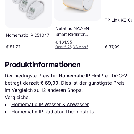
TP-Link KE100
Netatmo NAV-EN
Smart Radiator
Homematic IP 251047
Thermostat
€ 161,95
€ 81,72
€ 37,99
Oder € 28,32/Mon.
¹
Produktinformationen
Der niedrigste Preis für 
Homematic IP HmIP-eTRV-C-2
beträgt derzeit 
€ 69,99
. Dies ist der günstigste Preis 
im Vergleich zu 
12
 anderen Shops.
Vergleiche:
Homematic IP Wasser & Abwasser
Homematic IP Radiator Thermostats