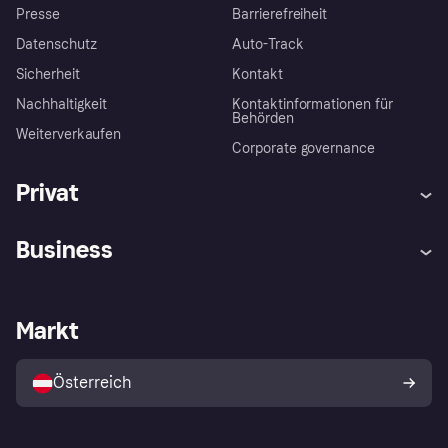
Presse
Barrierefreiheit
Datenschutz
Auto-Track
Sicherheit
Kontakt
Nachhaltigkeit
Kontaktinformationen für
Behörden
Weiterverkaufen
Corporate governance
Privat
Hilfe
Käuferschutzrichtlinien
Business
Einloggen
Beschwerden
Händlersupport
Entwicklerseite
Klarna App
Datenschutzeinstellungen
Händlerportal
Betriebsstatus
Markt
Shops entdecken
Dein Widerrufsrecht
Mit Klarna verkaufen
Plattformen und Partner
Österreich