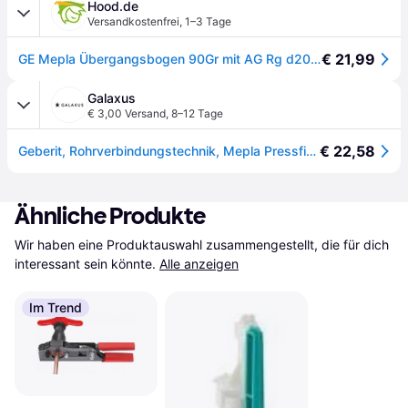
Hood.de
Versandkostenfrei
,
1–3 Tage
€ 21,99
GE Mepla Übergangsbogen 90Gr mit AG Rg d20-R1/2
Galaxus
€ 3,00 Versand
,
8–12 Tage
€ 22,58
Geberit, Rohrverbindungstechnik, Mepla Pressfitting Bogen 90 Rotguss 20 mm x 1/2 " AG 602.252.00.5 (Pressverbindung)
Ähnliche Produkte
Wir haben eine Produktauswahl zusammengestellt, die für dich 
interessant sein könnte.
Alle anzeigen
Im Trend