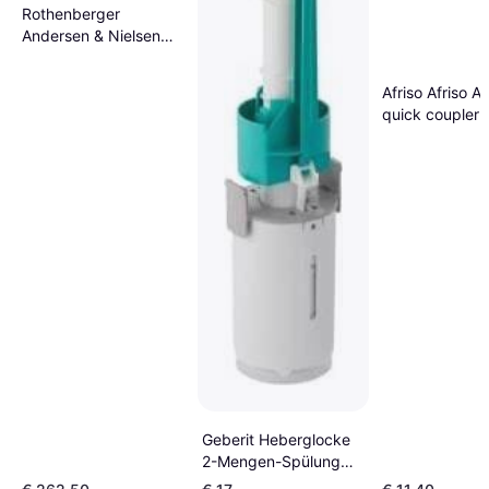
Rothenberger
Andersen & Nielsen
roflare revolver
imperial
Afriso Afriso A
quick coupler f
expansion vess
inspection val
2x3/4 GW 779
Geberit Heberglocke
2-Mengen-Spülung
für AP-Spülkasten