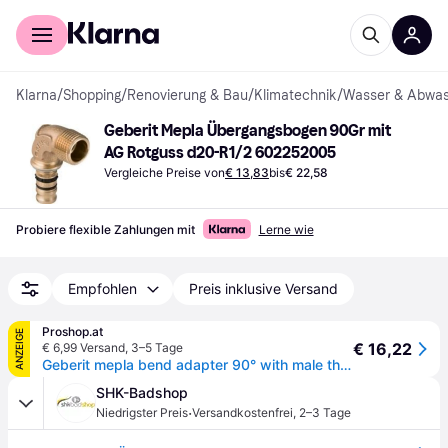
Für Shopper
Für Händler
Klarna
/
Shopping
/
Renovierung & Bau
/
Klimatechnik
/
Wasser & Abwas
Geberit Mepla Übergangsbogen 90Gr mit 
AG Rotguss d20-R1/2 602252005
Vergleiche Preise von
€ 13,83
bis
€ 22,58
Probiere flexible Zahlungen mit
Lerne wie
Empfohlen
Preis inklusive Versand
Proshop.at
ANZEIGE
€ 16,22
€ 6,99 Versand
,
3–5 Tage
Geberit mepla bend adapter 90° with male thread: d=20mm r=1
SHK-Badshop
·
Niedrigster Preis
Versandkostenfrei
,
2–3 Tage