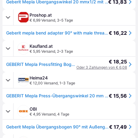
€ 13,83
Geberit Mepla Übergangswinkel 20 mmx1/2 mit AG
Proshop.at
€ 6,99 Versand
,
3–5 Tage
€ 16,22
Geberit mepla bend adapter 90° with male thread: d=20mm r=1
Kaufland.at
€ 5,95 Versand
,
2–3 Tage
€ 18,25
GEBERIT Mepla Pressfitting Bogen 90 ° Rotguss 20 mm x 1/2 " AG 602.252.00.5
Oder 3 Zahlungen von € 6,08
Heima24
€ 12,00 Versand
,
1–3 Tage
€ 15,56
GEBERIT Mepla Press-Übergangswinkel 20 mm x 1/2 Zoll AG - 602.252.00.5
OBI
€ 4,95 Versand
,
4 Tage
€ 17,49
Geberit Mepla Übergangsbogen 90° mit Außengewinde Ø 20 mm x 21,3 mm (1/2'')