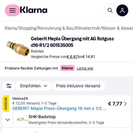
Für Shopper
Für Händler
Klarna
/
Shopping
/
Renovierung & Bau
/
Klimatechnik
/
Wasser & Abwas
Geberit Mepla Übergang mit AG Rotguss 
d16-R1/2 601535005
Rohrteil
Vergleiche Preise von
€ 6,87
bis
€ 14,61
Probiere flexible Zahlungen mit
Lerne wie
Empfohlen
Preis inklusive Versand
Heima24
ANZEIGE
€ 7,77
€ 12,00 Versand
,
1–3 Tage
GEBERIT Mepla Press-Übergang 16 mm x 1/2 Zoll AG - 601.535.00.5
SHK-Badshop
·
Niedrigster Preis
Versandkostenfrei
,
2–3 Tage