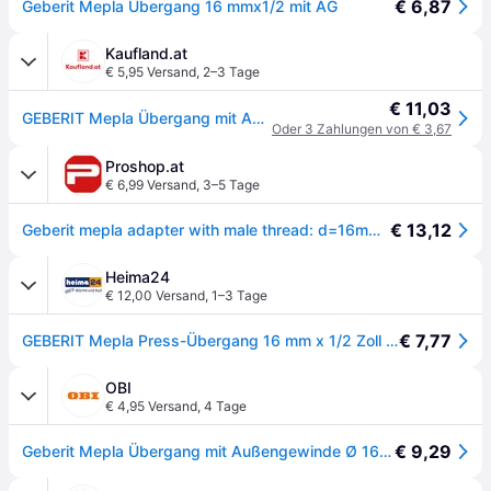
€ 6,87
Geberit Mepla Übergang 16 mmx1/2 mit AG
Kaufland.at
€ 5,95 Versand
,
2–3 Tage
€ 11,03
GEBERIT Mepla Übergang mit AG 16x1/2";GEBERIT Mepla Übergang mit AG 16x1/2"
Oder 3 Zahlungen von € 3,67
Proshop.at
€ 6,99 Versand
,
3–5 Tage
€ 13,12
Geberit mepla adapter with male thread: d=16mm r=1/2
Heima24
€ 12,00 Versand
,
1–3 Tage
€ 7,77
GEBERIT Mepla Press-Übergang 16 mm x 1/2 Zoll AG - 601.535.00.5
OBI
€ 4,95 Versand
,
4 Tage
€ 9,29
Geberit Mepla Übergang mit Außengewinde Ø 16 mm x 21,3 mm (1/2'')