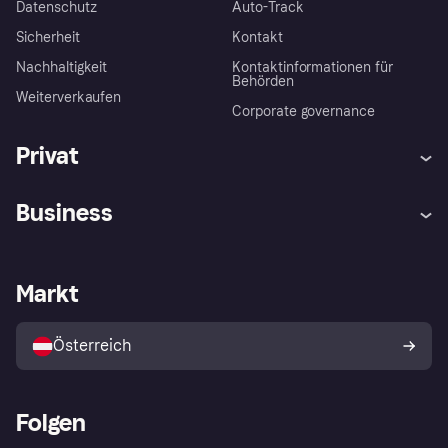
Datenschutz
Auto-Track
Sicherheit
Kontakt
Nachhaltigkeit
Kontaktinformationen für
Behörden
Weiterverkaufen
Corporate governance
Privat
Hilfe
Käuferschutzrichtlinien
Business
Einloggen
Beschwerden
Händlersupport
Entwicklerseite
Klarna App
Datenschutzeinstellungen
Händlerportal
Betriebsstatus
Markt
Shops entdecken
Dein Widerrufsrecht
Mit Klarna verkaufen
Plattformen und Partner
Österreich
Folgen