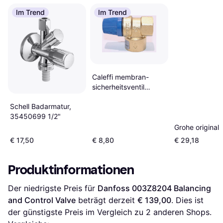
Im Trend
Im Trend
Caleffi membran-
sicherheitsventil
anschluss eintritt 3/4"
Schell Badarmatur,
95 mm
35450699 1/2"
Grohe original
€ 17,50
€ 8,80
€ 29,18
Produktinformationen
Der niedrigste Preis für 
Danfoss 003Z8204 Balancing 
and Control Valve
 beträgt derzeit 
€ 139,00
. Dies ist 
der günstigste Preis im Vergleich zu 
2
 anderen Shops.