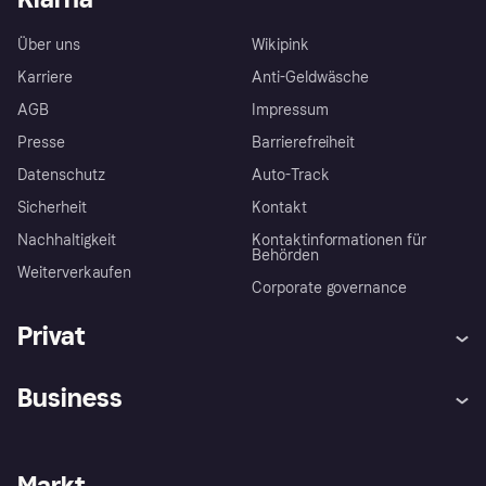
Über uns
Wikipink
Karriere
Anti-Geldwäsche
AGB
Impressum
Presse
Barrierefreiheit
Datenschutz
Auto-Track
Sicherheit
Kontakt
Nachhaltigkeit
Kontaktinformationen für
Behörden
Weiterverkaufen
Corporate governance
Privat
Hilfe
Käuferschutzrichtlinien
Business
Einloggen
Beschwerden
Händlersupport
Entwicklerseite
Klarna App
Datenschutzeinstellungen
Händlerportal
Betriebsstatus
Markt
Shops entdecken
Dein Widerrufsrecht