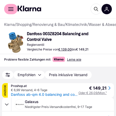
Für Shopper
Für Händler
Klarna
/
Shopping
/
Renovierung & Bau
/
Klimatechnik
/
Wasser & Abwas
Danfoss 003Z8204 Balancing and 
Control Valve
Reglerventil
Vergleiche Preise von
€ 139,00
bis
€ 149,21
Probiere flexible Zahlungen mit
Lerne wie
Empfohlen
Preis inklusive Versand
Proshop.at
ANZEIGE
€ 149,21
€ 6,99 Versand
,
4–6 Tage
Oder € 26,09/Mon.
¹
Danfoss ab-qm 4.0 balancing and control valve dn20 hf with outside thread
Galaxus
·
Niedrigster Preis
Versandkostenfrei
,
9–17 Tage