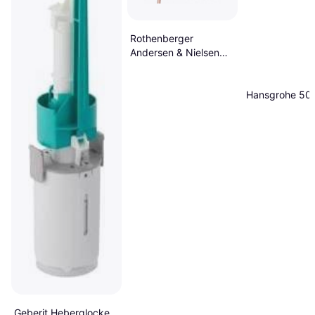
Rothenberger
Andersen & Nielsen
roflare revolver
imperial
Hansgrohe 50
Geberit Heberglocke