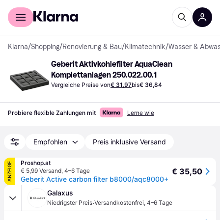
Für Shopper
Für Händler
Klarna
/
Shopping
/
Renovierung & Bau
/
Klimatechnik
/
Wasser & Abwas
Geberit Aktivkohlefilter AquaClean 
Komplettanlagen 250.022.00.1
Vergleiche Preise von
€ 31,97
bis
€ 36,84
Probiere flexible Zahlungen mit
Lerne wie
Empfohlen
Preis inklusive Versand
Proshop.at
ANZEIGE
€ 35,50
€ 5,99 Versand
,
4–6 Tage
Geberit Active carbon filter b8000/aqc8000+
Galaxus
·
Niedrigster Preis
Versandkostenfrei
,
4–6 Tage