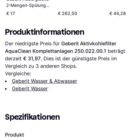
2-Mengen-Spülung
für AP-Spülkasten
€ 17
€ 262,50
€ 44,28
240.428.00.1
Produktinformationen
Der niedrigste Preis für 
Geberit Aktivkohlefilter 
AquaClean Komplettanlagen 250.022.00.1
 beträgt 
derzeit 
€ 31,97
. Dies ist der günstigste Preis im 
Vergleich zu 
3
 anderen Shops.
Vergleiche:
Geberit Wasser & Abwasser
Geberit Wasser
Spezifikationen
Produkt