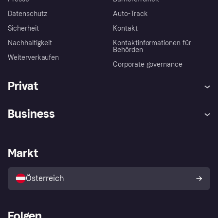
Datenschutz
Auto-Track
Sicherheit
Kontakt
Nachhaltigkeit
Kontaktinformationen für
Behörden
Weiterverkaufen
Corporate governance
Privat
Hilfe
Käuferschutzrichtlinien
Business
Einloggen
Beschwerden
Händlersupport
Entwicklerseite
Klarna App
Datenschutzeinstellungen
Händlerportal
Betriebsstatus
Markt
Shops entdecken
Dein Widerrufsrecht
Mit Klarna verkaufen
Plattformen und Partner
Österreich
Folgen