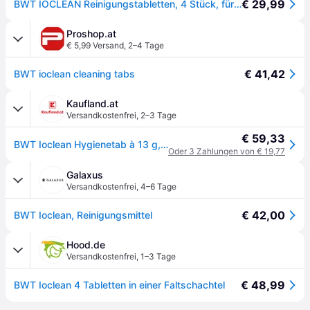
€ 29,99
BWT IOCLEAN Reinigungstabletten, 4 Stück, für Perla Wasserenthärter
Proshop.at
€ 5,99 Versand
,
2–4 Tage
€ 41,42
BWT ioclean cleaning tabs
Kaufland.at
Versandkostenfrei
,
2–3 Tage
€ 59,33
BWT Ioclean Hygienetab à 13 g, für BWT Perla, Packung mit 4 Stk.
Oder 3 Zahlungen von € 19,77
Galaxus
Versandkostenfrei
,
4–6 Tage
€ 42,00
BWT Ioclean, Reinigungsmittel
Hood.de
Versandkostenfrei
,
1–3 Tage
€ 48,99
BWT Ioclean 4 Tabletten in einer Faltschachtel