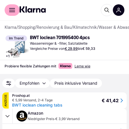
Für Shopper
Für Händler
Klarna
/
Shopping
/
Renovierung & Bau
/
Klimatechnik
/
Wasser & Abwas
BWT Ioclean 701995400 4pcs
Im Trend
Wasserreiniger & -filter, Salztablette
Vergleiche Preise von
€ 29,99
bis
€ 59,33
+
1
Probiere flexible Zahlungen mit
Lerne wie
Empfohlen
Preis inklusive Versand
Proshop.at
ANZEIGE
€ 41,42
€ 5,99 Versand
,
2–4 Tage
BWT ioclean cleaning tabs
Amazon
·
Niedrigster Preis
€ 3,99 Versand