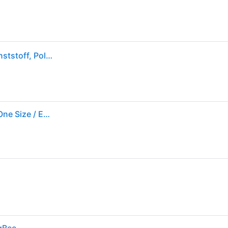
Aqara SRTS-A01, Schwarz, Weiß, ABS Synthetik, Kunststoff, Polycarbonat, Drehregler, 0 - 40 °C, M30 x 1.5mm, 2405 - 2480 MHz
Xiaomi Srts-a01 Thermostat Radiator Durchsichtig One Size / EU Plug 220V