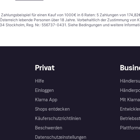
n. Zahlungsbeispiel für einen Kauf von 1000€ in 6 Raten: 5 Zahlungen von 174,82
in Österreich lebende Personen über 18 Jahre. Vorbehaltlich der Zustimmung von
1 34 Stockholm, Reg. Nr.: 556737-0431. Siehe Bedingungen und weitere Informat
Privat
Busin
Hilfe
Händlersu
Einloggen
Händlerpo
Klarna App
Mit Klarn
Shops entdecken
Entwickle
Käuferschutzrichtlinien
Betriebss
Beschwerden
Plattform
Datenschutzeinstellungen