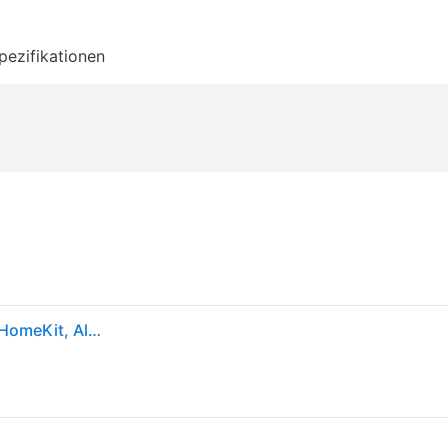
pezifikationen
Aqara Heizkörperthermostat SRTS-A01 Weiß Apple HomeKit, Alexa (separate Basisstation erforderlich)