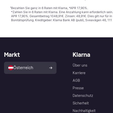
¹
Bezahlen Sie ganz in 6 Raten mit Klarna, *APR 17,90%.
*Zahlen Sie in 6 Raten mit Klarna. Eine Anzahlung kann erforderlich sei
APR 17,90%. Gesamtbetrag 1048,91€. Zinsen: 48,91€. Dies gilt nur für 
Bonitätsprüfung. Kreditgeber: Klarna Bank AB (publ), Sveavägen 46, 11
Markt
Klarna
Über uns
Österreich
Karriere
AGB
Presse
Datenschutz
Sicherheit
Nachhaltigkeit