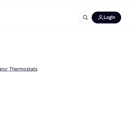
Login
Weitere Informationen
sstattung
M
Was ist Klarna?
ator Thermostats
tegorien