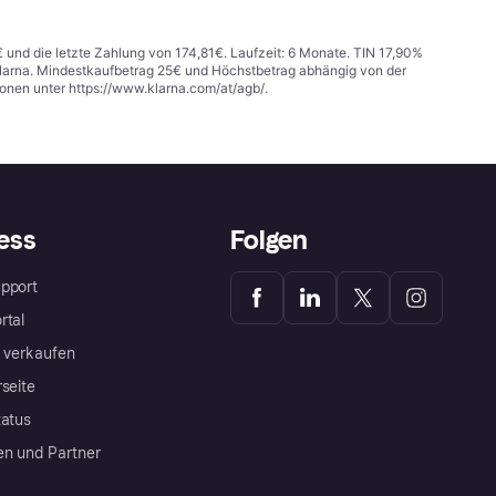
€ und die letzte Zahlung von 174,81€. Laufzeit: 6 Monate. TIN 17,90%
 Klarna. Mindestkaufbetrag 25€ und Höchstbetrag abhängig von der
ionen unter
https://www.klarna.com/at/agb/
.
ess
Folgen
pport
rtal
a verkaufen
rseite
tatus
en und Partner