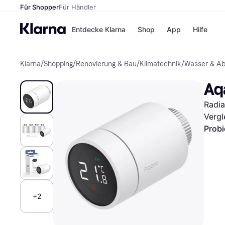
Für Shopper
Für Händler
Entdecke Klarna
Shop
App
Hilfe
Klarna
/
Shopping
/
Renovierung & Bau
/
Klimatechnik
/
Wasser & A
Zahlungsmethoden
Shops
Zahlungsmethoden
MediaM
Aq
Sofort bezahlen
H&M
Bezahle in 3
Temu
Radia
Teilzahlungen
Kauflan
Bezahle in bis zu 30
Samsu
Vergl
Tagen
Probi
Ratenzahlung
Alle Shops
+2