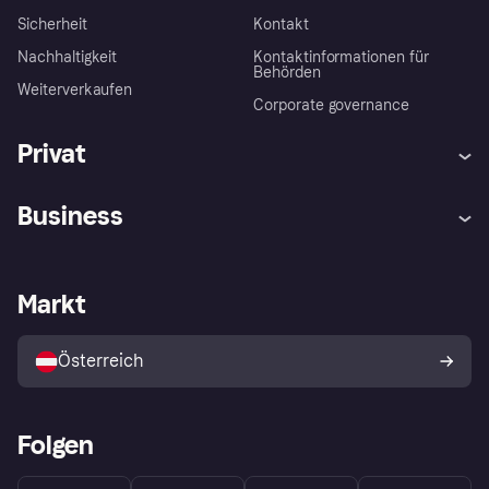
Sicherheit
Kontakt
Nachhaltigkeit
Kontaktinformationen für
Behörden
Weiterverkaufen
Corporate governance
Privat
Hilfe
Käuferschutzrichtlinien
Business
Einloggen
Beschwerden
Händlersupport
Entwicklerseite
Klarna App
Datenschutzeinstellungen
Händlerportal
Betriebsstatus
Markt
Shops entdecken
Dein Widerrufsrecht
Mit Klarna verkaufen
Plattformen und Partner
Österreich
Folgen