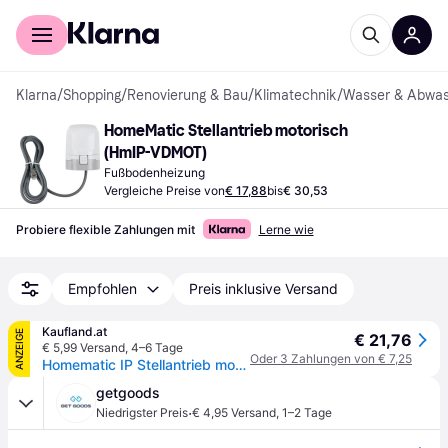
Für Shopper
Für Händler
Klarna
/
Shopping
/
Renovierung & Bau
/
Klimatechnik
/
Wasser & Abwas
HomeMatic Stellantrieb motorisch 
(HmIP-VDMOT)
Fußbodenheizung
Vergleiche Preise von
€ 17,88
bis
€ 30,53
Probiere flexible Zahlungen mit
Lerne wie
Empfohlen
Preis inklusive Versand
Kaufland.at
ANZEIGE
€ 21,76
€ 5,99 Versand
,
4–6 Tage
Oder 3 Zahlungen von € 7,25
Homematic IP Stellantrieb motorisch 153309AO
getgoods
·
Niedrigster Preis
€ 4,95 Versand
,
1–2 Tage