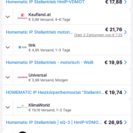
€ 17,88
Homematic IP Stellantrieb HmIP-VDMOT
Kaufland.at
€ 5,99 Versand
,
4–6 Tage
€ 21,76
Homematic IP Stellantrieb motorisch 153309AO
Oder 3 Zahlungen von € 7,25
tink
€ 4,95 Versand
,
1–3 Tage
€ 19,95
Homematic IP Stellantrieb - motorisch - Weiß
Universal
€ 3,99 Versand
,
Morgen
€ 19,74
HOMEMATIC IP Heizkörperthermostat "Stellantrieb – motorisch (153309A0)", weiß, B:4,4cm T:5cm, Heizkörperthermostate, Heizkörperthermostat
KlimaWorld
€ 19,16 Versand
,
1–3 Tage
€ 26,95
Homematic IP Stellantrieb | eQ-3 | HmIP-VDMOT | motorisch