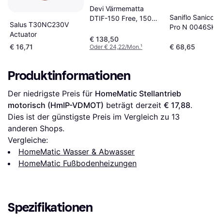
Devi Värmematta
Saniflo Sanico
DTIF-150 Free, 150W,
Salus T30NC230V
Pro N 0046SK
2 meter (1m²
Actuator
€ 138,50
€ 16,71
€ 68,65
Oder € 24,22/Mon.
¹
Produktinformationen
Der niedrigste Preis für 
HomeMatic Stellantrieb 
motorisch (HmIP-VDMOT)
 beträgt derzeit 
€ 17,88
. 
Dies ist der günstigste Preis im Vergleich zu 
13
anderen Shops.
Vergleiche:
HomeMatic Wasser & Abwasser
HomeMatic Fußbodenheizungen
Spezifikationen