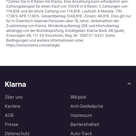
*Zahlen Sie in 6 Raten mit Klarna. Eine Anzahlung kann erforderlich sein.
Zahlungsbeispiel für einen Kauf von 1000€ in 6 Raten: 5 Zahlungen von
174,82€ und die letzte Zahlung von 174,81€. Laufzeit: 6 Monate. TIN
17,90% APR 17,90%. Gesamtbetrag 1048,91€. Zinsen: 48,91€. Dies gilt nur
für in Österreich lebende Personen über 18 Jahre. Vorbehaltlich der
Zustimmung von Klarna. Mindestkaufbetrag 25€ und Höchstbetrag
abhängig von der Bonitätsprüfung. Kreditgeber: Klarna Bank AB (publ),
Sveavägen 46, 111 34 Stockholm, Reg. Nr.: 556737-0431. Siehe
Bedingungen und weitere Informationen unter
https://www.klarna.com/at/agb/
.
Klarna
Über uns
Wikipink
Karriere
Anti-Geldwäsche
AGB
Impressum
Presse
Barrierefreiheit
Datenschutz
Auto-Track