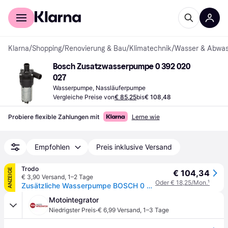
Für Shopper
Für Händler
Klarna
/
Shopping
/
Renovierung & Bau
/
Klimatechnik
/
Wasser & Abwas
Bosch Zusatzwasserpumpe 0 392 020 
027
Wasserpumpe, Nassläuferpumpe
Vergleiche Preise von
€ 85,25
bis
€ 108,48
Probiere flexible Zahlungen mit
Lerne wie
Empfohlen
Preis inklusive Versand
Trodo
ANZEIGE
€ 104,34
€ 3,90 Versand
,
1–2 Tage
Oder € 18,25/Mon.
¹
Zusätzliche Wasserpumpe BOSCH 0 392 020 027
Motointegrator
·
Niedrigster Preis
€ 6,99 Versand
,
1–3 Tage