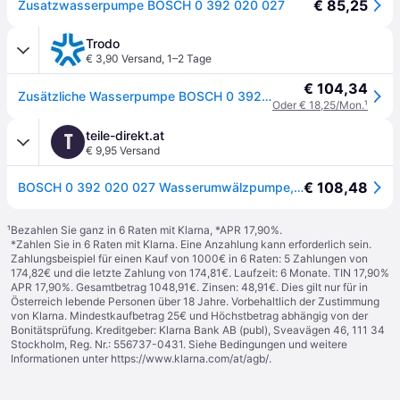
€ 85,25
Zusatzwasserpumpe BOSCH 0 392 020 027
Trodo
€ 3,90 Versand
,
1–2 Tage
€ 104,34
Zusätzliche Wasserpumpe BOSCH 0 392 020 027
Oder € 18,25/Mon.
¹
teile-direkt.at
T
€ 9,95 Versand
€ 108,48
BOSCH 0 392 020 027 Wasserumwälzpumpe, Standheizung
¹
Bezahlen Sie ganz in 6 Raten mit Klarna, *APR 17,90%.
*Zahlen Sie in 6 Raten mit Klarna. Eine Anzahlung kann erforderlich sein.
Zahlungsbeispiel für einen Kauf von 1000€ in 6 Raten: 5 Zahlungen von
174,82€ und die letzte Zahlung von 174,81€. Laufzeit: 6 Monate. TIN 17,90%
APR 17,90%. Gesamtbetrag 1048,91€. Zinsen: 48,91€. Dies gilt nur für in
Österreich lebende Personen über 18 Jahre. Vorbehaltlich der Zustimmung
von Klarna. Mindestkaufbetrag 25€ und Höchstbetrag abhängig von der
Bonitätsprüfung. Kreditgeber: Klarna Bank AB (publ), Sveavägen 46, 111 34
Stockholm, Reg. Nr.: 556737-0431. Siehe Bedingungen und weitere
Informationen unter
https://www.klarna.com/at/agb/
.