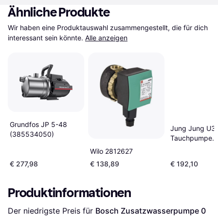
Ähnliche Produkte
Wir haben eine Produktauswahl zusammengestellt, die für dich 
interessant sein könnte.
Alle anzeigen
Grundfos JP 5-48
Jung Jung U3
(385534050)
Tauchpumpe
Schmutzwasse
Wilo 2812627
Pumpe U3 KS
€ 277,98
€ 138,89
€ 192,10
Kellerentwäss
JP00206
Produktinformationen
Der niedrigste Preis für 
Bosch Zusatzwasserpumpe 0 