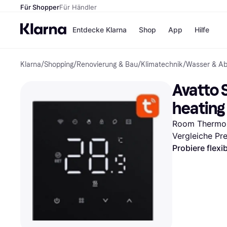
Für Shopper
Für Händler
Entdecke Klarna
Shop
App
Hilfe
Klarna
/
Shopping
/
Renovierung & Bau
/
Klimatechnik
/
Wasser & A
Zahlungsmethoden
Shops
Zahlungsmethoden
MediaM
Avatto 
Sofort bezahlen
H&M
Bezahle in 3 Teilzahlunge
Temu
heating
Bezahle in bis zu 30 Tage
Kauflan
Ratenzahlung
Samsu
Room Thermos
Vergleiche Pr
Probiere flexi
Alle Shops