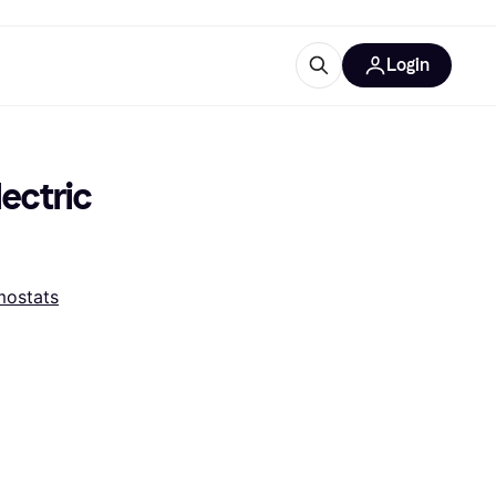
Login
Weitere Informationen
sstattung
M
Was ist Klarna?
ctric 
ostats
tegorien