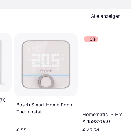
Alle anzeigen
-13%
07C
Bosch Smart Home Room
Thermostat II
Homematic IP HmIP-
A 159820A0
€ 55
€ 47,54