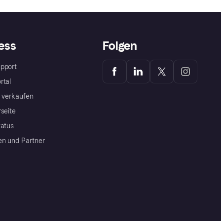
ess
Folgen
pport
rtal
a verkaufen
rseite
tatus
en und Partner