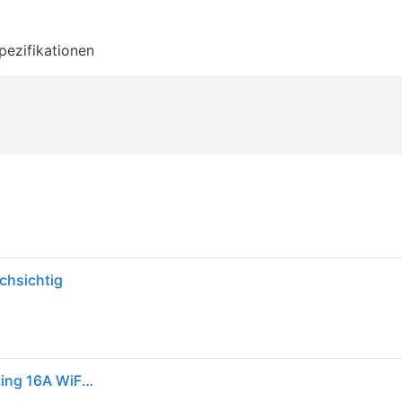
pezifikationen
chsichtig
Avatto Smart thermostat WT410-16A-B electric heating 16A WiFi, Thermostat, Weiss