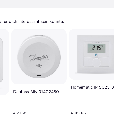
für dich interessant sein könnte.
Homematic IP 5C23-
Danfoss Ally 014G2480
€ 41,95
€ 43,85