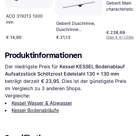
Geberit Main
characteristics
CleanLine20
ACO 319213 1000
Manufacturer 
mm
Geberit Duschrinne,
154450001 Co
Duschrinne
€ 238,68
Chrome Materi
cleanline60 900 mm
€ 14,90
€ 21,13
Oder € 41,73/Mon
Stainless steel
Dimensions 89
x 70 mm Furth
Produktinformationen
information
Application pu
Der niedrigste Preis für 
Kessel KESSEL Bodenablauf 
For drainage o
Aufsatzstück Schlitzrost Edelstahl 130 x 130 mm
flooreven show
beträgt derzeit 
€ 23,95
. Dies ist der günstigste Preis 
installation in 
im Vergleich zu 
3
 anderen Shops.
or on the wall 
installation in 
Vergleiche:
mortar For com
Kessel Wasser & Abwasser
seals
Kessel Bodenabläufe
Qualitymonitor
accordance wi
12533 Shower
channel can be