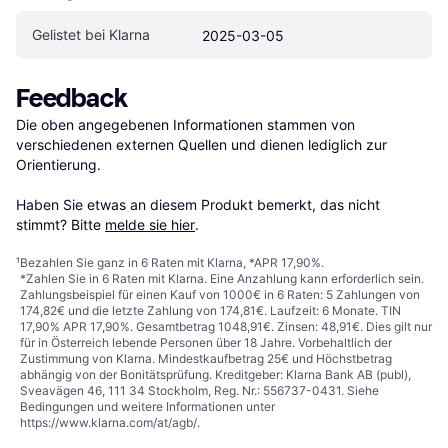
Gelistet bei Klarna
2025-03-05
Feedback
Die oben angegebenen Informationen stammen von 
verschiedenen externen Quellen und dienen lediglich zur 
Orientierung.

Haben Sie etwas an diesem Produkt bemerkt, das nicht 
stimmt? Bitte 
melde sie hier
.
¹
Bezahlen Sie ganz in 6 Raten mit Klarna, *APR 17,90%.
*Zahlen Sie in 6 Raten mit Klarna. Eine Anzahlung kann erforderlich sein.
Zahlungsbeispiel für einen Kauf von 1000€ in 6 Raten: 5 Zahlungen von
174,82€ und die letzte Zahlung von 174,81€. Laufzeit: 6 Monate. TIN
17,90% APR 17,90%. Gesamtbetrag 1048,91€. Zinsen: 48,91€. Dies gilt nur
für in Österreich lebende Personen über 18 Jahre. Vorbehaltlich der
Zustimmung von Klarna. Mindestkaufbetrag 25€ und Höchstbetrag
abhängig von der Bonitätsprüfung. Kreditgeber: Klarna Bank AB (publ),
Sveavägen 46, 111 34 Stockholm, Reg. Nr.: 556737-0431. Siehe
Bedingungen und weitere Informationen unter
https://www.klarna.com/at/agb/
.