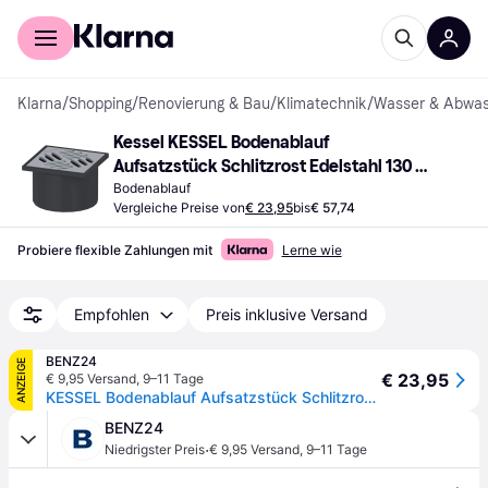
Für Shopper
Für Händler
Klarna
/
Shopping
/
Renovierung & Bau
/
Klimatechnik
/
Wasser & Abwas
Kessel KESSEL Bodenablauf 
Aufsatzstück Schlitzrost Edelstahl 130 x 
130 mm
Bodenablauf
Vergleiche Preise von
€ 23,95
bis
€ 57,74
Probiere flexible Zahlungen mit
Lerne wie
Empfohlen
Preis inklusive Versand
BENZ24
ANZEIGE
€ 23,95
€ 9,95 Versand
,
9–11 Tage
KESSEL Bodenablauf Aufsatzstück Schlitzrost Edelstahl, 130x130 mm
BENZ24
·
Niedrigster Preis
€ 9,95 Versand
,
9–11 Tage