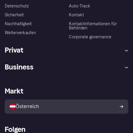
Datenschutz
Auto-Track
Sicherheit
Kontakt
Nachhaltigkeit
Kontaktinformationen für
Behörden
Weiterverkaufen
Corporate governance
Privat
Hilfe
Käuferschutzrichtlinien
Business
Einloggen
Beschwerden
Händlersupport
Entwicklerseite
Klarna App
Datenschutzeinstellungen
Händlerportal
Betriebsstatus
Markt
Shops entdecken
Dein Widerrufsrecht
Mit Klarna verkaufen
Plattformen und Partner
Österreich
Folgen