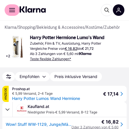
Für Shopper
Für Händler
Klarna
/
Shopping
/
Bekleidung & Accessoires
/
Kostüme
/
Zubehör
Harry Potter Hermione Lumo's Wand
Zubehör, Film & TV, Ausrüstung, Harry Potter
Vergleiche Preise von
€ 16,82
bis
€ 21,72
Ab 3 Zahlungen von € 5,60 mit
+
2
Teste flexible Zahlungen*
Empfohlen
Preis inklusive Versand
Proshop.at
ANZEIGE
€ 17,14
€ 5,99 Versand
,
2–4 Tage
Harry Potter Lumos Wand Hermione
Kaufland.at
·
Niedrigster Preis
€ 5,99 Versand
,
8–12 Tage
€ 16,82
Wow! Stuff WW-1129, Junge/Mädchen, 3 Jahr(e), Lichteffekte
Oder 3 Zahlungen von € 5,60