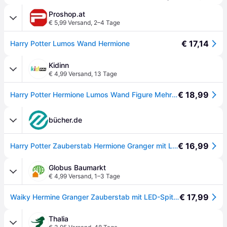
Proshop.at
€ 5,99 Versand
,
2–4 Tage
€ 17,14
Harry Potter Lumos Wand Hermione
Kidinn
€ 4,99 Versand
,
13 Tage
€ 18,99
Harry Potter Hermione Lumos Wand Figure Mehrfarbig Kinder
bücher.de
€ 16,99
Harry Potter Zauberstab Hermione Granger mit LED-Lumos-Spitze, Handbemalt aus Harz, Inklusive App für Lichtzauber & Duelle, ca. 18 cm, batteriebetrieben
Globus Baumarkt
€ 4,99 Versand
,
1–3 Tage
€ 17,99
Waiky Hermine Granger Zauberstab mit LED-Spitze aus Harz ca. 18 cm
Thalia