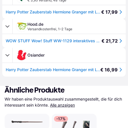
€ 3,95 Versand
,
48 Tage
€ 17,99
Harry Potter Zauberstab Hermione Granger mit LED-Lumos-Spitze, Handbemalt aus Harz, Inklusive App für Lichtzauber & Duelle, ca. 18 cm, batteriebetrieben
Hood.de
Versandkostenfrei
,
1–2 Tage
€ 21,72
WOW STUFF Wow! Stuff WW-1129 interaktives Spielzeug
Osiander
€ 16,99
Harry Potter Zauberstab Hermione Granger mit LED-Lumos-Spitze, Handbemalt aus Harz, Inklusive App für Lichtzauber & Duelle, ca. 18 cm, batteriebetrieben
Ähnliche Produkte
Wir haben eine Produktauswahl zusammengestellt, die für dich 
interessant sein könnte.
Alle anzeigen
-17%