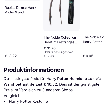
Rubies Deluxe Harry
Potter Wand
The Noble Coll
The Noble Collection
Harry Potter
Bellatrix Lestranges
Bookmark & W
Wand
€ 31,20
Pen
Oder 3 Zahlungen von
€ 18,22
€ 9,95
€ 10,40
Produktinformationen
Der niedrigste Preis für 
Harry Potter Hermione Lumo's 
Wand
 beträgt derzeit 
€ 16,82
. Dies ist der günstigste 
Preis im Vergleich zu 
8
 anderen Shops.
Vergleiche:
Harry Potter Kostüme