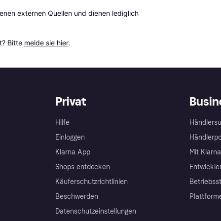
en externen Quellen und dienen lediglich 
? Bitte 
melde sie hier
.
Privat
Busin
Hilfe
Händlersu
Einloggen
Händlerpo
Klarna App
Mit Klarn
Shops entdecken
Entwickle
Käuferschutzrichtlinien
Betriebss
Beschwerden
Plattform
Datenschutzeinstellungen