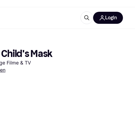
Login
Weitere Informationen
sstattung
M
Was ist Klarna?
 Child's Mask
ige Filme & TV
en
tegorien