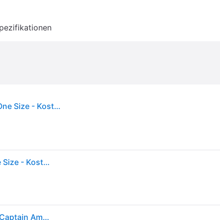
pezifikationen
Rubies Kostüm - Marvel Hulk Möglich - Rubies - One Size - Kostüme
Rubies Kostüm - Marvel Hulk Möglich - Rubies - One Size - Kostüme
Rubies Masken von den Avengers * Iron Man, Hulk, Captain America, Black Panther