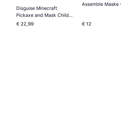
Assemble Maske Chil
Disguise Minecraft
Pickaxe and Mask Child
Roleplay Accessory Kit
€ 22,99
€ 12