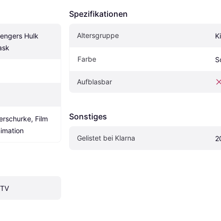
Spezifikationen
Altersgruppe
engers Hulk 
K
ask
Farbe
S
Aufblasbar
Sonstiges
rschurke, Film 
imation
Gelistet bei Klarna
2
 TV