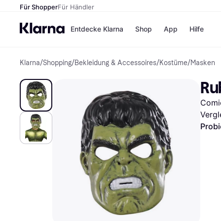
Für Shopper
Für Händler
Entdecke Klarna
Shop
App
Hilfe
Klarna
/
Shopping
/
Bekleidung & Accessoires
/
Kostüme
/
Masken
Zahlungsmethoden
Shops
Zahlungsmethoden
MediaM
Ru
Sofort bezahlen
H&M
Bezahle in 3
Temu
Comic
Teilzahlungen
Kauflan
Bezahle in bis zu 30
Samsu
Vergl
Tagen
Probi
Ratenzahlung
Alle Shops