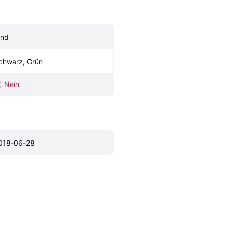
ind
chwarz, Grün
Nein
018-06-28