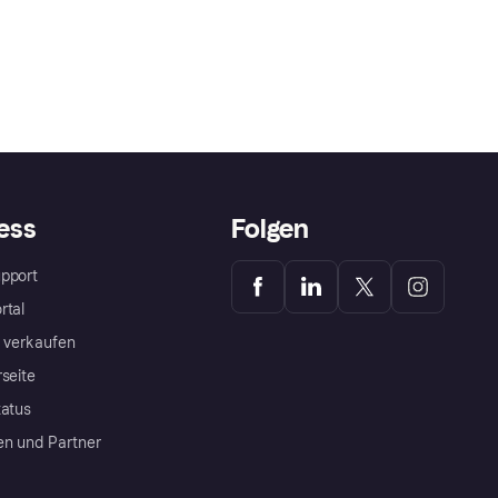
ess
Folgen
pport
rtal
a verkaufen
rseite
tatus
en und Partner