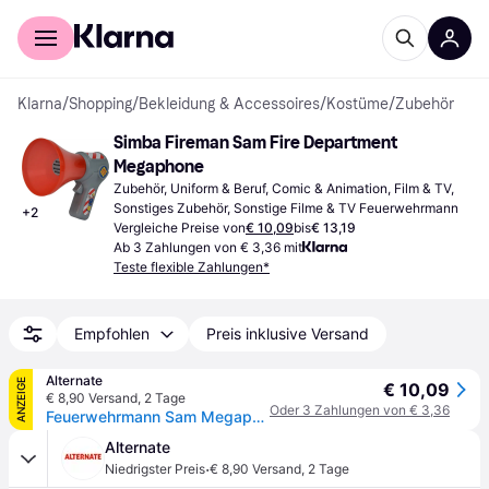
Für Shopper
Für Händler
Klarna
/
Shopping
/
Bekleidung & Accessoires
/
Kostüme
/
Zubehör
Simba Fireman Sam Fire Department 
Megaphone
Zubehör, Uniform & Beruf, Comic & Animation, Film & TV, 
Sonstiges Zubehör, Sonstige Filme & TV Feuerwehrmann
+
2
Vergleiche Preise von
€ 10,09
bis
€ 13,19
Ab 3 Zahlungen von € 3,36 mit
Teste flexible Zahlungen*
Empfohlen
Preis inklusive Versand
Alternate
ANZEIGE
€ 10,09
€ 8,90 Versand
,
2 Tage
Oder 3 Zahlungen von € 3,36
Feuerwehrmann Sam Megaphon, Rollenspiel
Alternate
·
Niedrigster Preis
€ 8,90 Versand
,
2 Tage