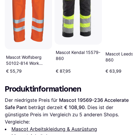
Mascot Kendal 15579-
Mascot Leeds
Mascot Wolfsberg
860
860
50102-814 Work
Pants
€ 55,79
€ 87,95
€ 63,99
Produktinformationen
Der niedrigste Preis für 
Mascot 19569-236 Accelerate 
Safe Pant
 beträgt derzeit 
€ 108,90
. Dies ist der 
günstigste Preis im Vergleich zu 
5
 anderen Shops.
Vergleiche:
Mascot Arbeitskleidung & Ausrüstung