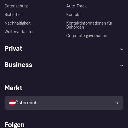
Datenschutz
Auto-Track
Sicherheit
Kontakt
Nachhaltigkeit
Kontaktinformationen für
Behörden
Weiterverkaufen
Corporate governance
Privat
Hilfe
Käuferschutzrichtlinien
Business
Einloggen
Beschwerden
Händlersupport
Entwicklerseite
Klarna App
Datenschutzeinstellungen
Händlerportal
Betriebsstatus
Markt
Shops entdecken
Dein Widerrufsrecht
Mit Klarna verkaufen
Plattformen und Partner
Österreich
Folgen