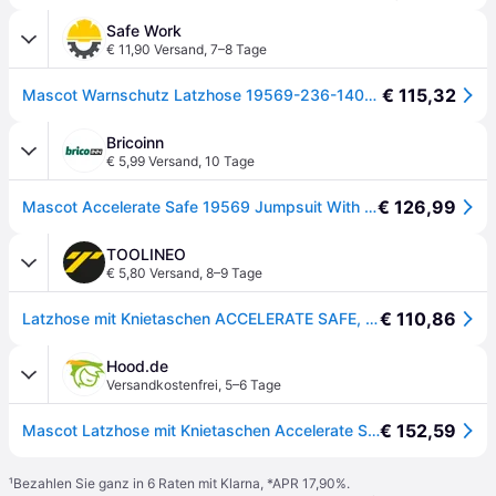
Safe Work
€ 11,90 Versand
,
7–8 Tage
€ 115,32
Mascot Warnschutz Latzhose 19569-236-14010 Gr. 82C62 hi-vis orange/schwarzblau
Bricoinn
€ 5,99 Versand
,
10 Tage
€ 126,99
Mascot Accelerate Safe 19569 Jumpsuit With Knee Pad Pockets Orange 52 / 82
TOOLINEO
€ 5,80 Versand
,
8–9 Tage
€ 110,86
Latzhose mit Knietaschen ACCELERATE SAFE, hi-vis Orange/Schwarzblau, Größe 76C54 - orange/schwarz
Hood.de
Versandkostenfrei
,
5–6 Tage
€ 152,59
Mascot Latzhose mit Knietaschen Accelerate Safe 19569-236
¹
Bezahlen Sie ganz in 6 Raten mit Klarna, *APR 17,90%.