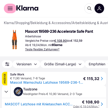
Für Shopper
Für Händler
Klarna
/
Shopping
/
Bekleidung & Accessoires
/
Arbeitskleidung & Ausr
Mascot 19569-236 Accelerate Safe Pant
Arbeitshose
Vergleiche Preise von
€ 108,90
bis
€ 152,59
Ab € 19,04/Mon. mit
Teste flexible Zahlungen*
Versionen
Größe (Small-Large)
Empfohlen
Safe Work
ANZEIGE
€ 115,32
€ 11,90 Versand
,
7–8 Tage
Mascot Warnschutz Latzhose 19569-236-1418 Gr. 90C62 hi-vis orange/dunkelanthrazit
Tuulzone
·
Niedrigster Preis
€ 10,90 Versand
,
2–3 Tage
€ 108,90
MASCOT Latzhose mit Knietaschen ACCELERATE SAFE Hi-vis Orange / Schwarzblau 52 - 19569-236-14010-76C52 - Hi-vis Orange / Schwarzblau
Oder € 19,04/Mon.
¹