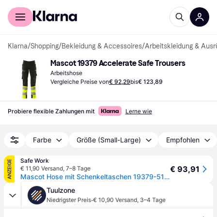
Für Shopper
Für Händler
Klarna
/
Shopping
/
Bekleidung & Accessoires
/
Arbeitskleidung & Ausr
Mascot 19379 Accelerate Safe Trousers
Arbeitshose
Vergleiche Preise von
€ 92,29
bis
€ 123,89
Probiere flexible Zahlungen mit
Lerne wie
Farbe
Größe (Small-Large)
Empfohlen
Safe Work
ANZEIGE
€ 93,91
€ 11,90 Versand
,
7–8 Tage
Mascot Hose mit Schenkeltaschen 19379-510-0917 Gr. 82C47 schwarz/hi-vis gelb
Tuulzone
·
Niedrigster Preis
€ 10,90 Versand
,
3–4 Tage