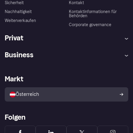
Sicherheit
Kontakt
Nachhaltigkeit
Kontaktinformationen für
Behörden
Weiterverkaufen
Corporate governance
Privat
Hilfe
Käuferschutzrichtlinien
Business
Einloggen
Beschwerden
Händlersupport
Entwicklerseite
Klarna App
Datenschutzeinstellungen
Händlerportal
Betriebsstatus
Markt
Shops entdecken
Dein Widerrufsrecht
Mit Klarna verkaufen
Plattformen und Partner
Österreich
Folgen