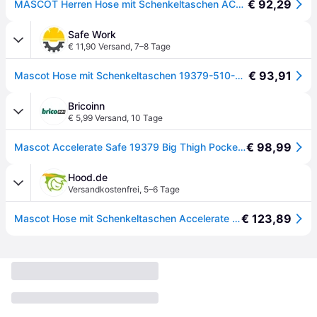
€ 92,29
MASCOT Herren Hose mit Schenkeltaschen ACCELERATE SAFE Schwarz / Hi-vis Gelb 50 - 19379-510-0917-76C50 - Schwarz / Hi-vis Gelb
Safe Work
€ 11,90 Versand
,
7–8 Tage
€ 93,91
Mascot Hose mit Schenkeltaschen 19379-510-0917 Gr. 76C46 schwarz/hi-vis gelb
Bricoinn
€ 5,99 Versand
,
10 Tage
€ 98,99
Mascot Accelerate Safe 19379 Big Thigh Pockets Work Pants Schwarz 51 / 30 Mann
Hood.de
Versandkostenfrei
,
5–6 Tage
€ 123,89
Mascot Hose mit Schenkeltaschen Accelerate Safe 19379-510