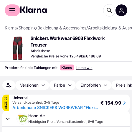
Für Shopper
Für Händler
Klarna
/
Shopping
/
Bekleidung & Accessoires
/
Arbeitskleidung & Ausr
Snickers Workwear 6903 Flexiwork 
Trouser
Arbeitshose
Vergleiche Preise von
€ 125,49
bis
€ 188,09
Probiere flexible Zahlungen mit
Lerne wie
Versionen
Farbe
Empfohlen
Preis in
Universal
ANZEIGE
€ 154,99
Versandkostenfrei
,
3–5 Tage
Arbeitshose SNICKERS WORKWEAR "FlexiWork", Herren, Gr. 54, Einheitsgröße, blau (marine), Obermaterial: 88% Polyamid PA. 12% Elasthan EL., Hosen Arbeitshose
Hood.de
·
Niedrigster Preis
Versandkostenfrei
,
5–6 Tage