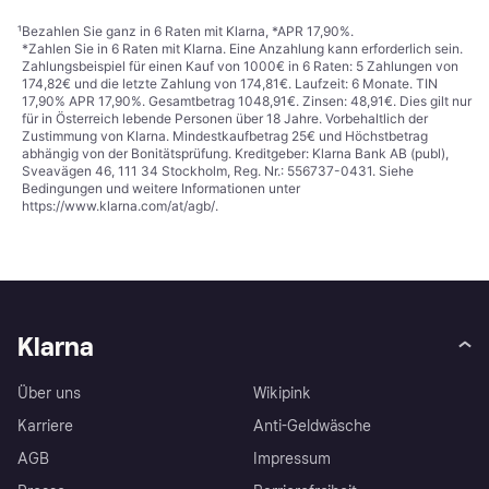
¹
Bezahlen Sie ganz in 6 Raten mit Klarna, *APR 17,90%.
*Zahlen Sie in 6 Raten mit Klarna. Eine Anzahlung kann erforderlich sein.
Zahlungsbeispiel für einen Kauf von 1000€ in 6 Raten: 5 Zahlungen von
174,82€ und die letzte Zahlung von 174,81€. Laufzeit: 6 Monate. TIN
17,90% APR 17,90%. Gesamtbetrag 1048,91€. Zinsen: 48,91€. Dies gilt nur
für in Österreich lebende Personen über 18 Jahre. Vorbehaltlich der
Zustimmung von Klarna. Mindestkaufbetrag 25€ und Höchstbetrag
abhängig von der Bonitätsprüfung. Kreditgeber: Klarna Bank AB (publ),
Sveavägen 46, 111 34 Stockholm, Reg. Nr.: 556737-0431. Siehe
Bedingungen und weitere Informationen unter
https://www.klarna.com/at/agb/
.
Klarna
Über uns
Wikipink
Karriere
Anti-Geldwäsche
AGB
Impressum