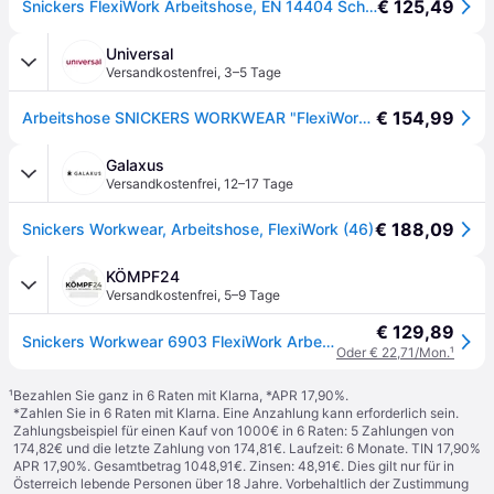
€ 125,49
Snickers FlexiWork Arbeitshose, EN 14404 Schwarz
Universal
Versandkostenfrei
,
3–5 Tage
€ 154,99
Arbeitshose SNICKERS WORKWEAR "FlexiWork", Herren, Gr. 54, Einheitsgröße, blau (marine), Obermaterial: 88% Polyamid PA. 12% Elasthan EL., Hosen Arbeitshose
Galaxus
Versandkostenfrei
,
12–17 Tage
€ 188,09
Snickers Workwear, Arbeitshose, FlexiWork (46)
KÖMPF24
Versandkostenfrei
,
5–9 Tage
€ 129,89
Snickers Workwear 6903 FlexiWork Arbeitshose+, schwarz-schwarz, Gr.50
Oder € 22,71/Mon.
¹
¹
Bezahlen Sie ganz in 6 Raten mit Klarna, *APR 17,90%.
*Zahlen Sie in 6 Raten mit Klarna. Eine Anzahlung kann erforderlich sein.
Zahlungsbeispiel für einen Kauf von 1000€ in 6 Raten: 5 Zahlungen von
174,82€ und die letzte Zahlung von 174,81€. Laufzeit: 6 Monate. TIN 17,90%
APR 17,90%. Gesamtbetrag 1048,91€. Zinsen: 48,91€. Dies gilt nur für in
Österreich lebende Personen über 18 Jahre. Vorbehaltlich der Zustimmung