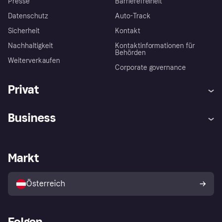
Presse
Barrierefreiheit
Datenschutz
Auto-Track
Sicherheit
Kontakt
Nachhaltigkeit
Kontaktinformationen für
Behörden
Weiterverkaufen
Corporate governance
Privat
Hilfe
Käuferschutzrichtlinien
Business
Einloggen
Beschwerden
Händlersupport
Entwicklerseite
Klarna App
Datenschutzeinstellungen
Händlerportal
Betriebsstatus
Markt
Shops entdecken
Dein Widerrufsrecht
Mit Klarna verkaufen
Plattformen und Partner
Österreich
Folgen