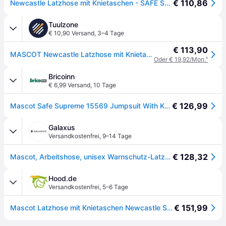
€ 110,86
Newcastle Latzhose mit Knietaschen - SAFE SUPREME - hi-vis Orange/Schwarzblau, Gr. 90C58 - orange/schwarz
Tuulzone
€ 10,90 Versand
,
3–4 Tage
€ 113,90
MASCOT Newcastle Latzhose mit Knietaschen SAFE SUPREME Hi-vis Orange / Dunkelanthrazit 52 - 15569-860-1418-76C52 - Hi-vis Orange / Dunkelanthrazit
Oder € 19,92/Mon.
¹
Bricoinn
€ 6,99 Versand
,
10 Tage
€ 126,99
Mascot Safe Supreme 15569 Jumpsuit With Knee Pad Pockets Grün 54 / 90
Galaxus
Versandkostenfrei
,
9–14 Tage
€ 128,32
Mascot, Arbeitshose, unisex Warnschutz-Latzhose Newcastle orange, dunkelanthrazit Grösse 52 (L)
Hood.de
Versandkostenfrei
,
5–6 Tage
€ 151,99
Mascot Latzhose mit Knietaschen Newcastle Safe Supreme 15569-860