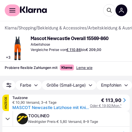
Für Shopper
Für Händler
Klarna
/
Shopping
/
Bekleidung & Accessoires
/
Arbeitskleidung & Ausr
Mascot Newcastle Overall 15569-860
Arbeitshose
Vergleiche Preise von
€ 110,86
bis
€ 209,00
+
3
Probiere flexible Zahlungen mit
Lerne wie
Farbe
Größe (Small-Large)
Empfohlen
Tuulzone
ANZEIGE
€ 113,90
€ 10,90 Versand
,
3–4 Tage
Oder € 19,92/Mon.
¹
MASCOT Newcastle Latzhose mit Knietaschen SAFE SUPREME Hi-vis Orange / Dunkelanthrazit 52 - 15569-860-1418-76C52 - Hi-vis Orange / Dunkelanthrazit
TOOLINEO
·
Niedrigster Preis
€ 5,80 Versand
,
8–9 Tage