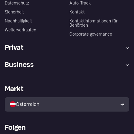
Datenschutz
Auto-Track
Sicherheit
Kontakt
Nachhaltigkeit
Kontaktinformationen für
Behörden
Weiterverkaufen
Corporate governance
Privat
Hilfe
Käuferschutzrichtlinien
Business
Einloggen
Beschwerden
Händlersupport
Entwicklerseite
Klarna App
Datenschutzeinstellungen
Händlerportal
Betriebsstatus
Markt
Shops entdecken
Dein Widerrufsrecht
Mit Klarna verkaufen
Plattformen und Partner
Österreich
Folgen