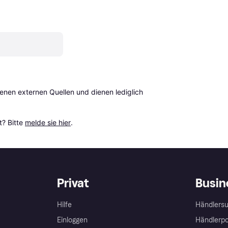
en externen Quellen und dienen lediglich 
? Bitte 
melde sie hier
.
Privat
Busin
Hilfe
Händlersu
Einloggen
Händlerpo