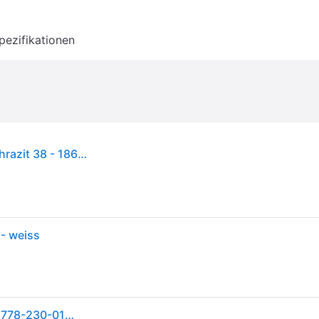
pezifikationen
MASCOT Damen Hose UNIQUE Weiß / Dunkelanthrazit 38 - 18678-230-0618-76C38 - Weiß / Dunkelanthrazit
- weiss
MASCOT Damen Hose UNIQUE Schwarzblau 46 - 18778-230-010-76C46 - Schwarzblau