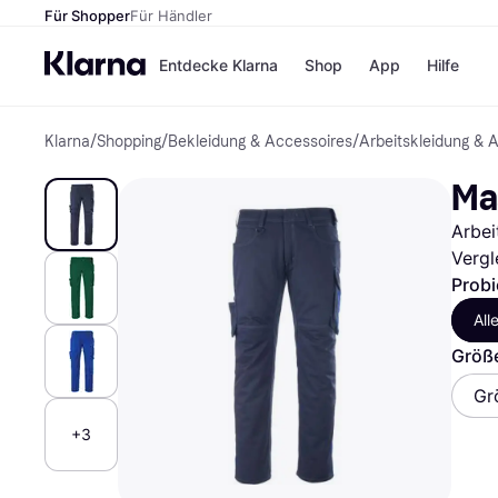
Für Shopper
Für Händler
Entdecke Klarna
Shop
App
Hilfe
Klarna
/
Shopping
/
Bekleidung & Accessoires
/
Arbeitskleidung & 
Zahlungsmethoden
Shops
Zahlungsmethoden
MediaM
Ma
Sofort bezahlen
H&M
Bezahle in 3
Temu
Arbei
Teilzahlungen
Kauflan
Bezahle in bis zu 30
Samsu
Vergl
Tagen
Probi
Ratenzahlung
All
Alle Shops
Größe
Gr
+3