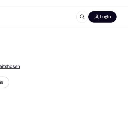
Login
Weitere Informationen
sstattung
M
Was ist Klarna?
eitshosen
iß
tegorien