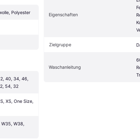
F
olle, Polyester
Eigenschaften
R
K
V
Zielgruppe
D
6
Waschanleitung
R
T
2, 40, 34, 46, 
2, 54, 32
S, XS, One Size, 
 W35, W38, 