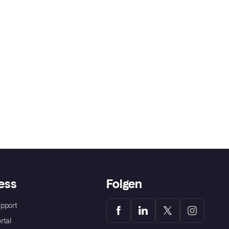
ess
Folgen
pport
rtal