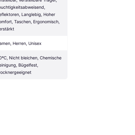
euchtigkeitsabweisend, 
eflektoren, Langlebig, Hoher 
omfort, Taschen, Ergonomisch, 
erstärkt
amen, Herren, Unisex
0ºC, Nicht bleichen, Chemische 
einigung, Bügelfest, 
rocknergeeignet