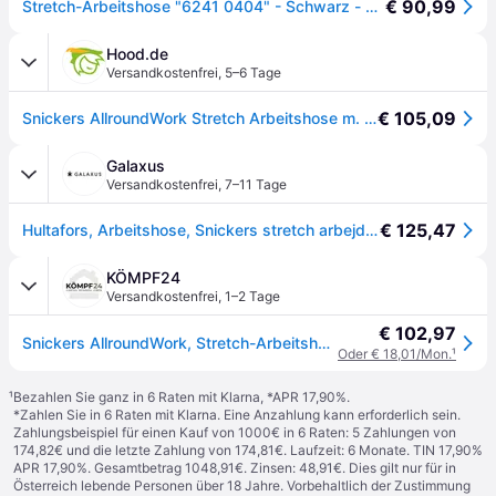
€ 90,99
Stretch-Arbeitshose "6241 0404" - Schwarz - mit Holster - Gr.50
Hood.de
Versandkostenfrei
,
5–6 Tage
€ 105,09
Snickers AllroundWork Stretch Arbeitshose m. Holstertaschen, EN 14404 Schwarz
Galaxus
Versandkostenfrei
,
7–11 Tage
€ 125,47
Hultafors, Arbeitshose, Snickers stretch arbejdsbukser m. haengelommer 6241 sort str. 52 (52)
KÖMPF24
Versandkostenfrei
,
1–2 Tage
€ 102,97
Snickers AllroundWork, Stretch-Arbeitshose mit Holstertaschen 120 schwarz-schwarz
Oder € 18,01/Mon.
¹
¹
Bezahlen Sie ganz in 6 Raten mit Klarna, *APR 17,90%.
*Zahlen Sie in 6 Raten mit Klarna. Eine Anzahlung kann erforderlich sein.
Zahlungsbeispiel für einen Kauf von 1000€ in 6 Raten: 5 Zahlungen von
174,82€ und die letzte Zahlung von 174,81€. Laufzeit: 6 Monate. TIN 17,90%
APR 17,90%. Gesamtbetrag 1048,91€. Zinsen: 48,91€. Dies gilt nur für in
Österreich lebende Personen über 18 Jahre. Vorbehaltlich der Zustimmung