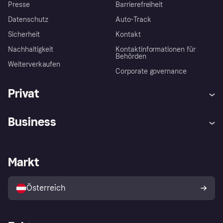
Presse
Barrierefreiheit
Datenschutz
Auto-Track
Sicherheit
Kontakt
Nachhaltigkeit
Kontaktinformationen für
Behörden
Weiterverkaufen
Corporate governance
Privat
Hilfe
Käuferschutzrichtlinien
Business
Einloggen
Beschwerden
Händlersupport
Entwicklerseite
Klarna App
Datenschutzeinstellungen
Händlerportal
Betriebsstatus
Markt
Shops entdecken
Dein Widerrufsrecht
Mit Klarna verkaufen
Plattformen und Partner
Österreich