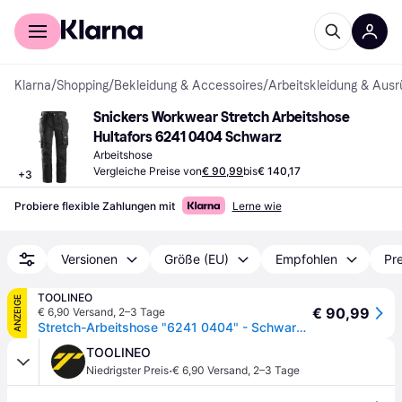
Für Shopper
Für Händler
Klarna
/
Shopping
/
Bekleidung & Accessoires
/
Arbeitskleidung & Ausr
Snickers Workwear Stretch Arbeitshose 
Hultafors 6241 0404 Schwarz
Arbeitshose
Vergleiche Preise von
€ 90,99
bis
€ 140,17
+
3
Probiere flexible Zahlungen mit
Lerne wie
Versionen
Größe (EU)
Empfohlen
Pre
TOOLINEO
ANZEIGE
€ 90,99
€ 6,90 Versand
,
2–3 Tage
Stretch-Arbeitshose "6241 0404" - Schwarz - mit Holster - Gr.50
TOOLINEO
·
Niedrigster Preis
€ 6,90 Versand
,
2–3 Tage